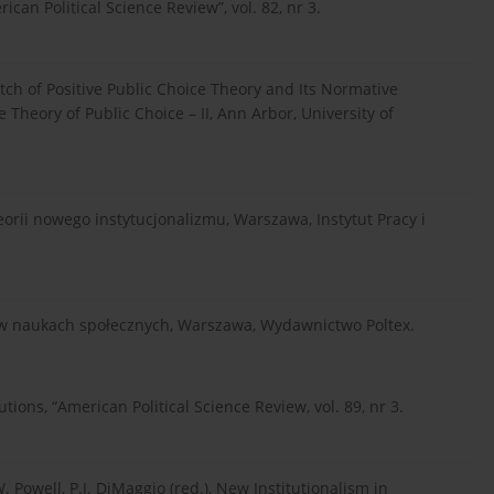
can Political Science Review”, vol. 82, nr 3.
tch of Positive Public Choice Theory and Its Normative
e Theory of Public Choice – II, Ann Arbor, University of
i teorii nowego instytucjonalizmu, Warszawa, Instytut Pracy i
m w naukach społecznych, Warszawa, Wydawnictwo Poltex.
tions, “American Political Science Review, vol. 89, nr 3.
. Powell, P.J. DiMaggio (red.), New Institutionalism in