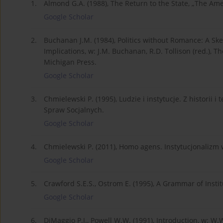
1.
Almond G.A. (1988), The Return to the State, „The Ameri
Google Scholar
2.
Buchanan J.M. (1984), Politics without Romance: A Ske
Implications, w: J.M. Buchanan, R.D. Tollison (red.), Th
Michigan Press.
Google Scholar
3.
Chmielewski P. (1995), Ludzie i instytucje. Z historii 
Spraw Socjalnych.
Google Scholar
4.
Chmielewski P. (2011), Homo agens. Instytucjonaliz
Google Scholar
5.
Crawford S.E.S., Ostrom E. (1995), A Grammar of Institu
Google Scholar
6.
DiMaggio P.J., Powell W.W. (1991), Introduction, w: W.W