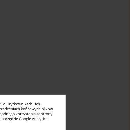
i o użytkownikach i ich
rządzeniach końcowych plików
wygodnego korzystania ze strony
z narzędzie Google Analytics