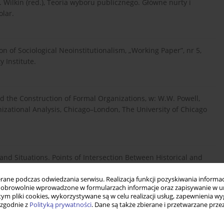
. Wilkin (red.), Teoria wyboru publicznego. Główne nurty i
lar.
n of Sociological Neoinstitutionalism, „Working Paper”, nr 5,
 Institute.
nd the Construction of Formal Organizations, w: W.W. Powell,
anizational Analysis, Chicago–London, The University of Chicago
 and Situations. Points of Intersection Between Historical and
age Foundation.
ne podczas odwiedzania serwisu. Realizacja funkcji pozyskiwania informacj
obrowolnie wprowadzone w formularzach informacje oraz zapisywanie w u
 tym pliki cookies, wykorzystywane są w celu realizacji usług, zapewnienia 
 zgodnie z
Polityką prywatności
. Dane są także zbierane i przetwarzane prze
nego, w: G. Lissowski (red.), Elementy teorii wyboru
ar.