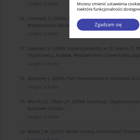
Google Scholar
Możesz zmienić ustawienia cookie
niektóre funkcjonalności dostępne
16.
Lissowski G. (2004), Przedmowa do wydania polskiego, w
Zgadzam się
Wydawnictwo Naukowe Scholar.
Google Scholar
17.
Lowndes V. (2006), Instytucjonalizm, w: D. March, G. St
Tegnerowicz, Kraków, Wydawnictwo Uniwersytetu Jagi
Google Scholar
18.
Mahoney J. (2000), Path Dependence in Historical Sociol
Google Scholar
19.
March J.G., Olsen J.P. (2004), Instytucje. Organizacyj
Naukowe Scholar.
Google Scholar
20.
Meyer J.W. (2010), World Society, Institutional Theorie
Google Scholar