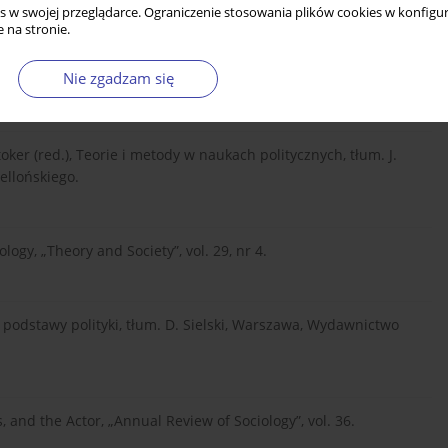
s w swojej przeglądarce. Ograniczenie stosowania plików cookies w konfigur
 na stronie.
: P.D. Straffi n, Teoria gier, tłum. J. Haman, Warszawa,
Nie zgadzam się
oker (red.), Teorie i metody w naukach politycznych, tłum. J.
ellońskiego.
ogy, „Theory and Society”, vol. 29, nr 4.
ne podstawy polityki, tłum. D. Sielski, Warszawa, Wydawnictwo
s, and the Actor, „Annual Review of Sociology”, vol. 36.