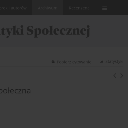
orek i autorów
Archiwum
Recenzenci
Statystyki
Pobierz cytowanie
społeczna