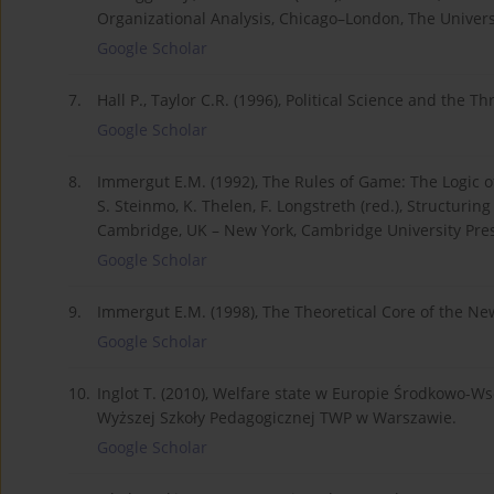
Organizational Analysis, Chicago–London, The Univers
Google Scholar
7.
Hall P., Taylor C.R. (1996), Political Science and the Th
Google Scholar
8.
Immergut E.M. (1992), The Rules of Game: The Logic o
S. Steinmo, K. Thelen, F. Longstreth (red.), Structuring
Cambridge, UK – New York, Cambridge University Pres
Google Scholar
9.
Immergut E.M. (1998), The Theoretical Core of the New I
Google Scholar
10.
Inglot T. (2010), Welfare state w Europie Środkowo-
Wyższej Szkoły Pedagogicznej TWP w Warszawie.
Google Scholar