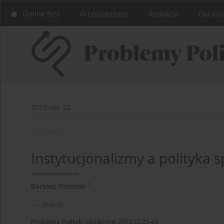
Online first
O czasopiśmie
Redakcja
Dla aut
2013 vol. 22
STUDIA
Instytucjonalizmy a polityka 
1
Bartosz Pieliński
Więcej
Problemy Polityki Społecznej 2013;22:25-43