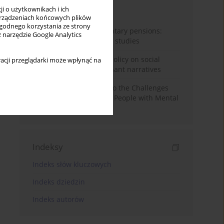
i o użytkownikach i ich
Miesiąc
Rok
rządzeniach końcowych plików
wygodnego korzystania ze strony
Auto-enrolment in voluntary pensions:
z narzędzie Google Analytics
Comparative OECD case studies
Delegitimizing climate policy on social
acji przeglądarki może wpłynąć na
media platforms: Dominant narratives
Bibliometric Insights into the Challenges
and Needs of Homeless People with Mental
Disorders
Indeksy
Indeks słów kluczowych
Indeks dziedzin
Indeks autorów