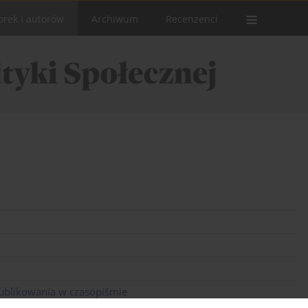
orek i autorów
Archiwum
Recenzenci
ublikowania w czasopiśmie