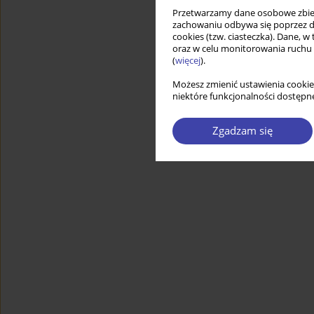
Przetwarzamy dane osobowe zbiera
zachowaniu odbywa się poprzez d
cookies (tzw. ciasteczka). Dane, w
oraz w celu monitorowania ruchu
(
więcej
).
Możesz zmienić ustawienia cookie
niektóre funkcjonalności dostępne
Zgadzam się