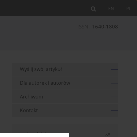
EN
PL
ISSN:
1640-1808
Wyślij swój artykuł
Dla autorek i autorów
Archiwum
Kontakt
Najczęściej czytane