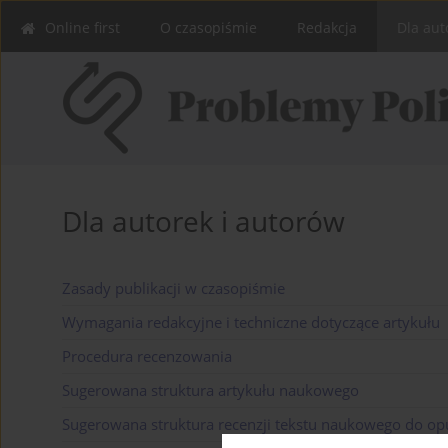
Online first
O czasopiśmie
Redakcja
Dla aut
Dla autorek i autorów
Zasady publikacji w czasopiśmie
Wymagania redakcyjne i techniczne dotyczące artykułu
Procedura recenzowania
Sugerowana struktura artykułu naukowego
Sugerowana struktura recenzji tekstu naukowego do op