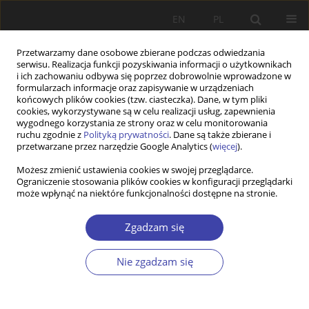
EN
PL
Przetwarzamy dane osobowe zbierane podczas odwiedzania
serwisu. Realizacja funkcji pozyskiwania informacji o użytkownikach
i ich zachowaniu odbywa się poprzez dobrowolnie wprowadzone w
formularzach informacje oraz zapisywanie w urządzeniach
końcowych plików cookies (tzw. ciasteczka). Dane, w tym pliki
cookies, wykorzystywane są w celu realizacji usług, zapewnienia
Sugerowana struktura recenzji
wygodnego korzystania ze strony oraz w celu monitorowania
ruchu zgodnie z
Polityką prywatności
. Dane są także zbierane i
tekstu naukowego do
przetwarzane przez narzędzie Google Analytics (
więcej
).
opublikowania w czasopiśmie
Możesz zmienić ustawienia cookies w swojej przeglądarce.
Ograniczenie stosowania plików cookies w konfiguracji przeglądarki
może wpłynąć na niektóre funkcjonalności dostępne na stronie.
Pełny opis bibliograficzny recenzowanego wydawnictwa
(z liczbą stron)
Zgadzam się
Tytuł recenzji
Tekst zasadniczy recenzji (artykułu recenzyjnego)
Nie zgadzam się
Ewentualnie bibliografia załącznikowa