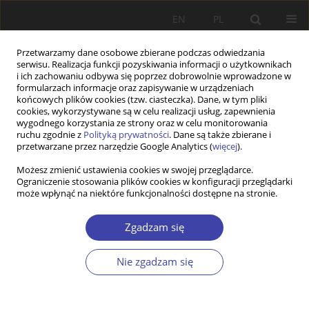
EN
PL
Przetwarzamy dane osobowe zbierane podczas odwiedzania
serwisu. Realizacja funkcji pozyskiwania informacji o użytkownikach
i ich zachowaniu odbywa się poprzez dobrowolnie wprowadzone w
formularzach informacje oraz zapisywanie w urządzeniach
końcowych plików cookies (tzw. ciasteczka). Dane, w tym pliki
cookies, wykorzystywane są w celu realizacji usług, zapewnienia
2013 vol. 22
wygodnego korzystania ze strony oraz w celu monitorowania
ruchu zgodnie z
Polityką prywatności
. Dane są także zbierane i
przetwarzane przez narzędzie Google Analytics (
więcej
).
Możesz zmienić ustawienia cookies w swojej przeglądarce.
Ograniczenie stosowania plików cookies w konfiguracji przeglądarki
Perspektywy badawcze polityki
może wpłynąć na niektóre funkcjonalności dostępne na stronie.
społecznej – wprowadzenie
Zgadzam się
1
Ryszard Szarfenberg
Nie zgadzam się
Więcej
Problemy Polityki Społecznej 2013;22:11-22