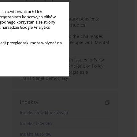
Miesiąc
Rok
i o użytkownikach i ich
rządzeniach końcowych plików
Auto-enrolment in voluntary pensions:
wygodnego korzystania ze strony
Comparative OECD case studies
z narzędzie Google Analytics
Bibliometric Insights into the Challenges
and Needs of Homeless People with Mental
acji przeglądarki może wpłynąć na
Disorders
The Politicisation of Youth Issues in Party
Programmes: Symbolic Rhetoric or Policy
Priority? The Case of Georgia as a
Transitional Democracy
Indeksy
Indeks słów kluczowych
Indeks dziedzin
Indeks autorów