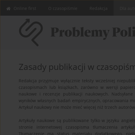
Online first
O czasopiśmie
Redakcja
Dla aut
Zasady publikacji w czasopiś
Redakcja przyjmuje wyłącznie teksty wcześniej niepubl
czasopismach lub książkach, zarówno w wersji papierow
naukowe i recenzje publikacji naukowych. Nadsyłane
wyników własnych badań empirycznych, opracowania mon
Artykuł naukowy nie może mieć więcej niż trzech autorów
Artykuły naukowe są publikowane tylko w języku angiel
stronie internetowej czasopisma tłumaczenia artyku
Tłumaczenie ma status materiału dodatkowego, nie