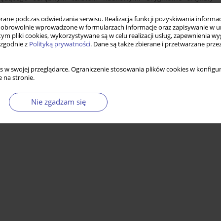
(
zob. punkt „procedura recenzowania”
). Artykuły przyjęte do
ne podczas odwiedzania serwisu. Realizacja funkcji pozyskiwania informacj
tów. Autorzy mogą wycofać wniosek o druk artykułu, jednak
obrowolnie wprowadzone w formularzach informacje oraz zapisywanie w u
 tym pliki cookies, wykorzystywane są w celu realizacji usług, zapewnienia 
 zgodnie z
Polityką prywatności
. Dane są także zbierane i przetwarzane prze
ji. Autorzy udzielają wydawcy, bez ograniczeń terytorialnych,
woru. Autorzy mają prawo do publicznego udostępniania utworu w
s w swojej przeglądarce. Ograniczenie stosowania plików cookies w konfigur
ejscu i w czasie przez siebie wybranym, a w szczególności do
 na stronie.
mputerowych (Internet, sieci lokalne), pod warunkiem zawarcia
ight: © Copyright by Problemy Polityki Społecznej. Social Policy
Nie zgadzam się