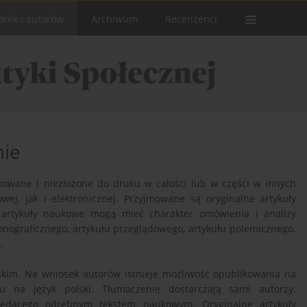
orek i autorów
Archiwum
Recenzenci
mie
ikowane i niezłożone do druku w całości lub w części w innych
ej, jak i elektronicznej. Przyjmowane są oryginalne artykuły
 artykuły naukowe mogą mieć charakter omówienia i analizy
ograficznego, artykułu przeglądowego, artykułu polemicznego.
.
skim. Na wniosek autorów istnieje możliwość opublikowania na
łu na język polski. Tłumaczenie dostarczają sami autorzy.
będącego odrębnym tekstem naukowym. Oryginalne artykuły