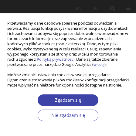
EN
PL
Przetwarzamy dane osobowe zbierane podczas odwiedzania
serwisu. Realizacja funkcji pozyskiwania informacji o użytkownikach
i ich zachowaniu odbywa się poprzez dobrowolnie wprowadzone w
formularzach informacje oraz zapisywanie w urządzeniach
końcowych plików cookies (tzw. ciasteczka). Dane, w tym pliki
cookies, wykorzystywane są w celu realizacji usług, zapewnienia
2013 vol. 20
wygodnego korzystania ze strony oraz w celu monitorowania
ruchu zgodnie z
Polityką prywatności
. Dane są także zbierane i
przetwarzane przez narzędzie Google Analytics (
więcej
).
STUDIA
Możesz zmienić ustawienia cookies w swojej przeglądarce.
Ograniczenie stosowania plików cookies w konfiguracji przeglądarki
Spółdzielczość, gospodarka
może wpłynąć na niektóre funkcjonalności dostępne na stronie.
społeczna a polityka społeczna
Zgadzam się
1
Ryszard Szarfenberg
Nie zgadzam się
Więcej
Problemy Polityki Społecznej 2013;20:13-42