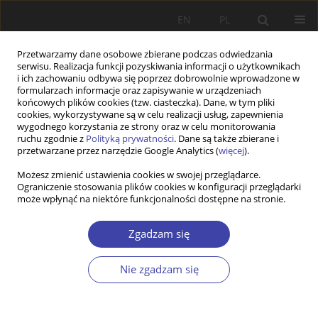
EN
PL
Przetwarzamy dane osobowe zbierane podczas odwiedzania
serwisu. Realizacja funkcji pozyskiwania informacji o użytkownikach
i ich zachowaniu odbywa się poprzez dobrowolnie wprowadzone w
formularzach informacje oraz zapisywanie w urządzeniach
końcowych plików cookies (tzw. ciasteczka). Dane, w tym pliki
cookies, wykorzystywane są w celu realizacji usług, zapewnienia
2017 vol. 36
wygodnego korzystania ze strony oraz w celu monitorowania
ruchu zgodnie z
Polityką prywatności
. Dane są także zbierane i
przetwarzane przez narzędzie Google Analytics (
więcej
).
STUDIA
Możesz zmienić ustawienia cookies w swojej przeglądarce.
Ograniczenie stosowania plików cookies w konfiguracji przeglądarki
Trwałość niektórych wyobrażeń.
może wpłynąć na niektóre funkcjonalności dostępne na stronie.
Niespełnione obietnice
Zgadzam się
profesjonalizmu
Nie zgadzam się
1
1
Cezary Włodarczyk
,
Katarzyna Badora-Musiał