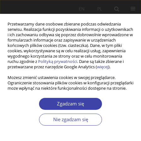
EN
PL
Przetwarzamy dane osobowe zbierane podczas odwiedzania
serwisu. Realizacja funkcji pozyskiwania informacji o użytkownikach
i ich zachowaniu odbywa się poprzez dobrowolnie wprowadzone w
formularzach informacje oraz zapisywanie w urządzeniach
końcowych plików cookies (tzw. ciasteczka). Dane, w tym pliki
cookies, wykorzystywane są w celu realizacji usług, zapewnienia
Archiwum
wygodnego korzystania ze strony oraz w celu monitorowania
ruchu zgodnie z
Polityką prywatności
. Dane są także zbierane i
przetwarzane przez narzędzie Google Analytics (
więcej
).
2017 vol. 36
Możesz zmienić ustawienia cookies w swojej przeglądarce.
Ograniczenie stosowania plików cookies w konfiguracji przeglądarki
może wpłynąć na niektóre funkcjonalności dostępne na stronie.
Od Redakcji
Zgadzam się
Problemy Polityki Społecznej 2017;36:9-10
Statystyki
Nie zgadzam się
Artykuł
(PDF)
STUDIA