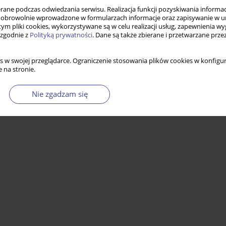
 obietnice profesjonalizmu
ne podczas odwiedzania serwisu. Realizacja funkcji pozyskiwania informacj
obrowolnie wprowadzone w formularzach informacje oraz zapisywanie w u
 tym pliki cookies, wykorzystywane są w celu realizacji usług, zapewnienia 
 zgodnie z
Polityką prywatności
. Dane są także zbierane i przetwarzane prze
Statystyki
s w swojej przeglądarce. Ograniczenie stosowania plików cookies w konfigur
 na stronie.
Nie zgadzam się