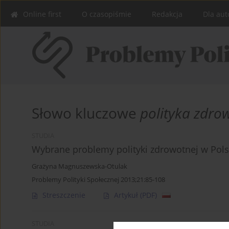
Online first
O czasopiśmie
Redakcja
Dla aut
Słowo kluczowe
polityka zdro
STUDIA
Wybrane problemy polityki zdrowotnej w Pol
Grażyna Magnuszewska-Otulak
Problemy Polityki Społecznej 2013;21:85-108
Streszczenie
Artykuł
(PDF)
STUDIA