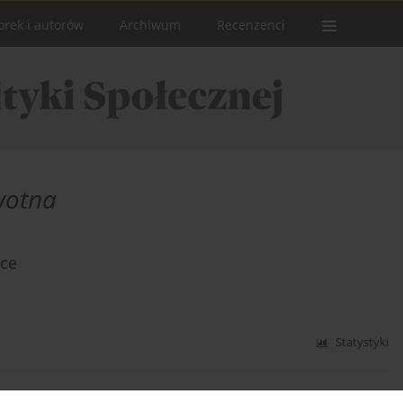
orek i autorów
Archiwum
Recenzenci
wotna
sce
Statystyki