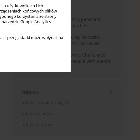
i o użytkownikach i ich
Miesiąc
Rok
rządzeniach końcowych plików
wygodnego korzystania ze strony
Auto-enrolment in voluntary pensions:
z narzędzie Google Analytics
Comparative OECD case studies
Delegitimizing climate policy on social
acji przeglądarki może wpłynąć na
media platforms: Dominant narratives
Bibliometric Insights into the Challenges
and Needs of Homeless People with Mental
Disorders
Indeksy
Indeks słów kluczowych
Indeks dziedzin
Indeks autorów