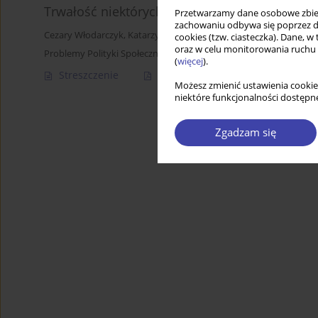
Trwałość niektórych wyobrażeń. Niespełnione
Przetwarzamy dane osobowe zbiera
zachowaniu odbywa się poprzez d
Cezary Włodarczyk
,
Katarzyna Badora-Musiał
cookies (tzw. ciasteczka). Dane, w
oraz w celu monitorowania ruchu
Problemy Polityki Społecznej 2017;36:43-62
(
więcej
).
Streszczenie
Artykuł
(PDF)
Możesz zmienić ustawienia cookie
niektóre funkcjonalności dostępne
Zgadzam się