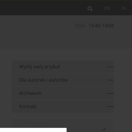
EN
PL
ISSN:
1640-1808
Wyślij swój artykuł
Dla autorek i autorów
Archiwum
Kontakt
Najczęściej czytane