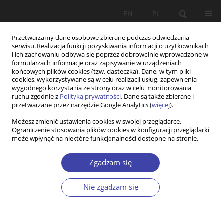
EN
PL
Przetwarzamy dane osobowe zbierane podczas odwiedzania
serwisu. Realizacja funkcji pozyskiwania informacji o użytkownikach
i ich zachowaniu odbywa się poprzez dobrowolnie wprowadzone w
formularzach informacje oraz zapisywanie w urządzeniach
końcowych plików cookies (tzw. ciasteczka). Dane, w tym pliki
cookies, wykorzystywane są w celu realizacji usług, zapewnienia
Słowo kluczowe
relacja lekarz–
wygodnego korzystania ze strony oraz w celu monitorowania
ruchu zgodnie z
Polityką prywatności
. Dane są także zbierane i
przetwarzane przez narzędzie Google Analytics (
więcej
).
STUDIA
Możesz zmienić ustawienia cookies w swojej przeglądarce.
Ograniczenie stosowania plików cookies w konfiguracji przeglądarki
Trwałość niektórych wyobrażeń. Niespełnione
może wpłynąć na niektóre funkcjonalności dostępne na stronie.
obietnice profesjonalizmu
Cezary Włodarczyk
,
Katarzyna Badora-Musiał
Zgadzam się
Problemy Polityki Społecznej 2017;36:43-62
Statystyki
Nie zgadzam się
Streszczenie
Artykuł
(PDF)