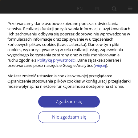
EN
PL
Przetwarzamy dane osobowe zbierane podczas odwiedzania
serwisu. Realizacja funkcji pozyskiwania informacji o użytkownikach
i ich zachowaniu odbywa się poprzez dobrowolnie wprowadzone w
formularzach informacje oraz zapisywanie w urządzeniach
końcowych plików cookies (tzw. ciasteczka). Dane, w tym pliki
cookies, wykorzystywane są w celu realizacji usług, zapewnienia
3/2023 vol. 62
wygodnego korzystania ze strony oraz w celu monitorowania
ruchu zgodnie z
Polityką prywatności
. Dane są także zbierane i
przetwarzane przez narzędzie Google Analytics (
więcej
).
Możesz zmienić ustawienia cookies w swojej przeglądarce.
Ograniczenie stosowania plików cookies w konfiguracji przeglądarki
Intergenerational transmission
może wpłynąć na niektóre funkcjonalności dostępne na stronie.
of parenting as a value
Zgadzam się
1
Paula Pustułka
Nie zgadzam się
Więcej
Problemy Polityki Społecznej 2023;62(3):1-19