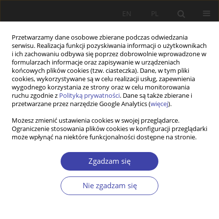
EN
PL
Przetwarzamy dane osobowe zbierane podczas odwiedzania
serwisu. Realizacja funkcji pozyskiwania informacji o użytkownikach
i ich zachowaniu odbywa się poprzez dobrowolnie wprowadzone w
formularzach informacje oraz zapisywanie w urządzeniach
końcowych plików cookies (tzw. ciasteczka). Dane, w tym pliki
cookies, wykorzystywane są w celu realizacji usług, zapewnienia
2017 vol. 36
wygodnego korzystania ze strony oraz w celu monitorowania
ruchu zgodnie z
Polityką prywatności
. Dane są także zbierane i
przetwarzane przez narzędzie Google Analytics (
więcej
).
RECENZJA
Możesz zmienić ustawienia cookies w swojej przeglądarce.
Ograniczenie stosowania plików cookies w konfiguracji przeglądarki
Polityka senioralna w Polsce —
może wpłynąć na niektóre funkcjonalności dostępne na stronie.
w poszukiwaniu innowacyjnych
Zgadzam się
rozwiązań?
Nie zgadzam się
1
Mirosław Grewiński