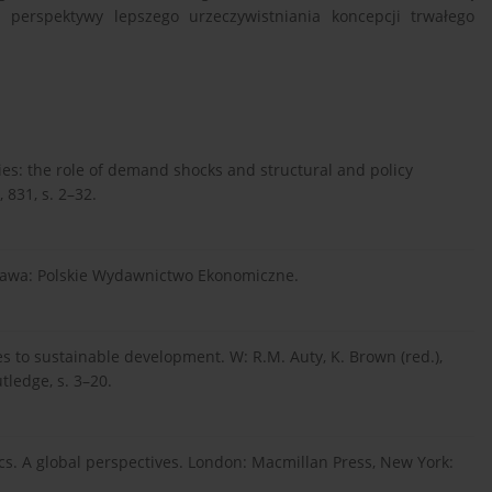
z perspektywy lepszego urzeczywistniania koncepcji trwałego
ies: the role of demand shocks and structural and policy
831, s. 2–32.
szawa: Polskie Wydawnictwo Ekonomiczne.
es to sustainable development. W: R.M. Auty, K. Brown (red.),
ledge, s. 3–20.
mics. A global perspectives. London: Macmillan Press, New York: