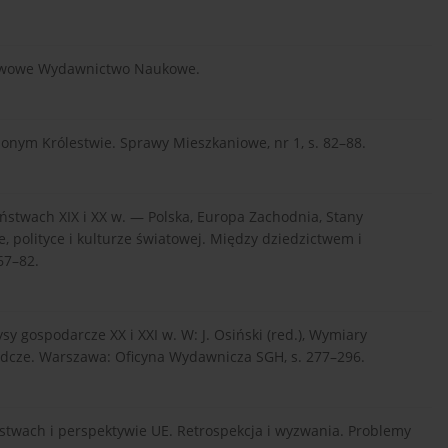
ństwowe Wydawnictwo Naukowe.
onym Królestwie. Sprawy Mieszkaniowe, nr 1, s. 82–88.
ństwach XIX i XX w. — Polska, Europa Zachodnia, Stany
e, polityce i kulturze światowej. Między dziedzictwem i
67–82.
sy gospodarcze XX i XXI w. W: J. Osiński (red.), Wymiary
radcze. Warszawa: Oficyna Wydawnicza SGH, s. 277–296.
ństwach i perspektywie UE. Retrospekcja i wyzwania. Problemy