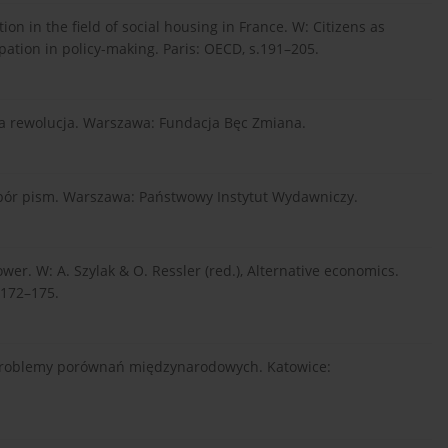
ion in the field of social housing in France. W: Citizens as
pation in policy-making. Paris: OECD, s.191–205.
ska rewolucja. Warszawa: Fundacja Bęc Zmiana.
Wybór pism. Warszawa: Państwowy Instytut Wydawniczy.
wer. W: A. Szylak & O. Ressler (red.), Alternative economics.
 172–175.
e problemy porównań międzynarodowych. Katowice: