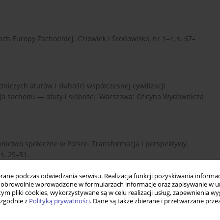
ach Europy Zachodniej. Człowiek i Środowisko, nr 1–4, s. 67–
niczych atutów i słabości współczesnej cywilizacji
zacja zachodu — atuty i słabości. Warszawa: Oficyna Wydawnicza
wnictwo społeczne w Polsce. Transformacja i perspektywy.
 s. 29–51.
ne podczas odwiedzania serwisu. Realizacja funkcji pozyskiwania informacj
obrowolnie wprowadzone w formularzach informacje oraz zapisywanie w u
polityki mieszkaniowej na przykładzie Francji. Problemy
 tym pliki cookies, wykorzystywane są w celu realizacji usług, zapewnienia 
 zgodnie z
Polityką prywatności
. Dane są także zbierane i przetwarzane prze