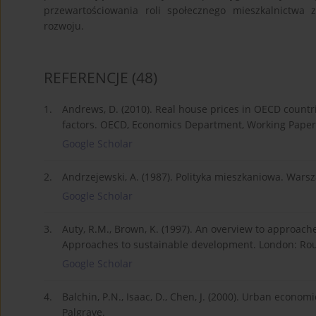
przewartościowania roli społecznego mieszkalnictwa 
rozwoju.
REFERENCJE
(48)
1.
Andrews, D. (2010). Real house prices in OECD countr
factors. OECD, Economics Department, Working Paper, 
Google Scholar
2.
Andrzejewski, A. (1987). Polityka mieszkaniowa. War
Google Scholar
3.
Auty, R.M., Brown, K. (1997). An overview to approach
Approaches to sustainable development. London: Rout
Google Scholar
4.
Balchin, P.N., Isaac, D., Chen, J. (2000). Urban econo
Palgrave.