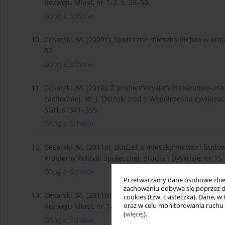
Rozwoju Miast, nr 1–2, s. 39–50.
Google Scholar
10.
Cesarski, M. (2009c). Społeczne mieszkalnictwo w kraj
82.
Google Scholar
11.
Cesarski, M. (2010). Z problematyki mieszkaniowo-osad
zachodniej. W: J. Osiński (red.), Współczesna cywili
SGH, s. 341–355.
Google Scholar
12.
Cesarski, M. (2011a). Budżet a mieszkalnictwo i budo
Problemy Polityki Społecznej. Studia i Dyskusje, nr 15,
Google Scholar
Przetwarzamy dane osobowe zbiera
zachowaniu odbywa się poprzez d
13.
Cesarski, M. (2011b). Ewolucja zachodniej społecznej 
cookies (tzw. ciasteczka). Dane, w
oraz w celu monitorowania ruchu
Rozwoju Miast, nr 1–2, s. 29–40.
(
więcej
).
Google Scholar