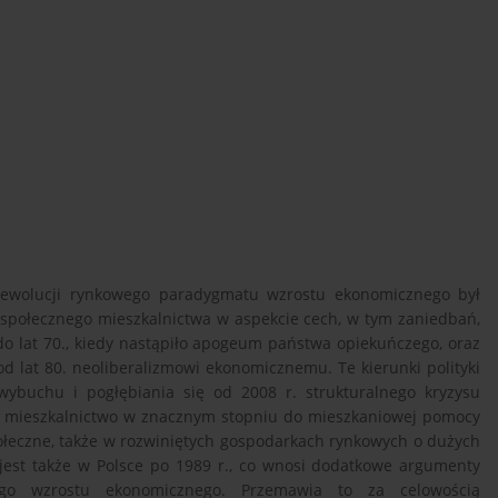
 ewolucji rynkowego paradygmatu wzrostu ekonomicznego był
 społecznego mieszkalnictwa w aspekcie cech, w tym zaniedbań,
o lat 70., kiedy nastąpiło apogeum państwa opiekuńczego, oraz
d lat 80. neoliberalizmowi ekonomicznemu. Te kierunki polityki
ybuchu i pogłębiania się od 2008 r. strukturalnego kryzysu
e mieszkalnictwo w znacznym stopniu do mieszkaniowej pomocy
połeczne, także w rozwiniętych gospodarkach rynkowych o dużych
 jest także w Polsce po 1989 r., co wnosi dodatkowe argumenty
go wzrostu ekonomicznego. Przemawia to za celowością