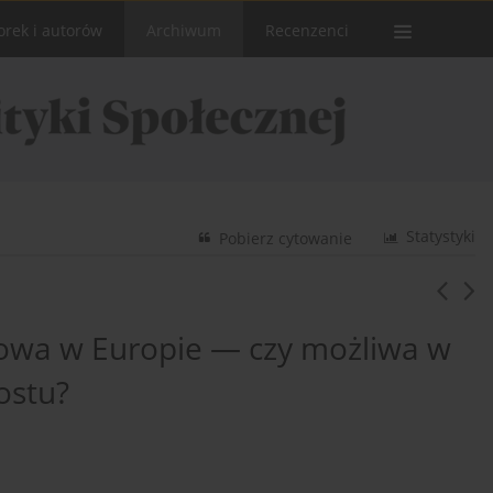
orek i autorów
Archiwum
Recenzenci
Statystyki
Pobierz cytowanie
iowa w Europie — czy możliwa w
ostu?