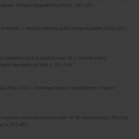
rszawa: Oficyna Wydawnicza SGH, s. 261–277.
wa w Polsce — miejsce sektora publicznego w latach 2002–2011.
i osiedleńczych w kapitalizmie. W: J. Osiński (red.),
ficyna Wydawnicza SGH, s. 121–140.
e lat 2002–2014 — światowy kryzys, niewiadome i szanse
.
e asset or unsustainable burden. W: M. Pacione (red.) The city.
e, s. 471–493.