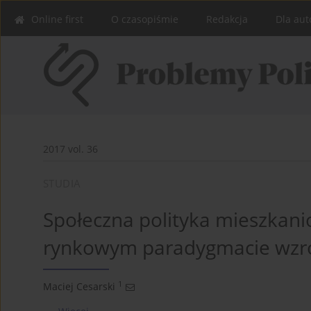
Online first
O czasopiśmie
Redakcja
Dla aut
2017 vol. 36
STUDIA
Społeczna polityka mieszkan
rynkowym paradygmacie wzr
1
Maciej Cesarski