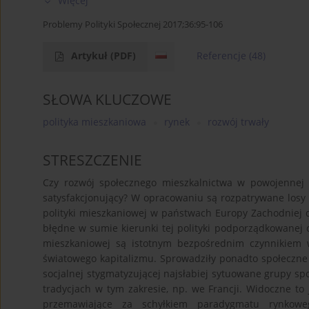
Więcej
Problemy Polityki Społecznej 2017;36:95-106
Artykuł
(PDF)
Referencje
(48)
SŁOWA KLUCZOWE
polityka mieszkaniowa
rynek
rozwój trwały
STRESZCZENIE
Czy rozwój społecznego mieszkalnictwa w powojennej
satysfakcjonujący? W opracowaniu są rozpatrywane losy
polityki mieszkaniowej w państwach Europy Zachodniej d
błędne w sumie kierunki tej polityki podporządkowanej o
mieszkaniowej są istotnym bezpośrednim czynnikiem w
światowego kapitalizmu. Sprowadziły ponadto społeczn
socjalnej stygmatyzującej najsłabiej sytuowane grupy s
tradycjach w tym zakresie, np. we Francji. Widoczne to
przemawiające za schyłkiem paradygmatu rynkowe