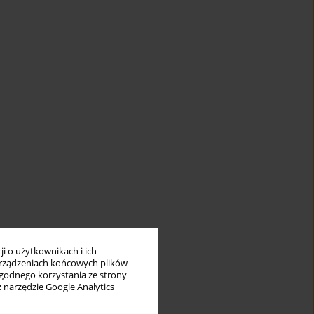
i o użytkownikach i ich
rządzeniach końcowych plików
wygodnego korzystania ze strony
z narzędzie Google Analytics