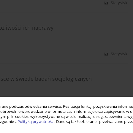
Statystyki
ożliwości ich naprawy
Statystyki
sce w świetle badań socjologicznych
Statystyki
ne podczas odwiedzania serwisu. Realizacja funkcji pozyskiwania informacj
obrowolnie wprowadzone w formularzach informacje oraz zapisywanie w u
 tym pliki cookies, wykorzystywane są w celu realizacji usług, zapewnienia 
 zgodnie z
Polityką prywatności
. Dane są także zbierane i przetwarzane prze
mocy społecznej