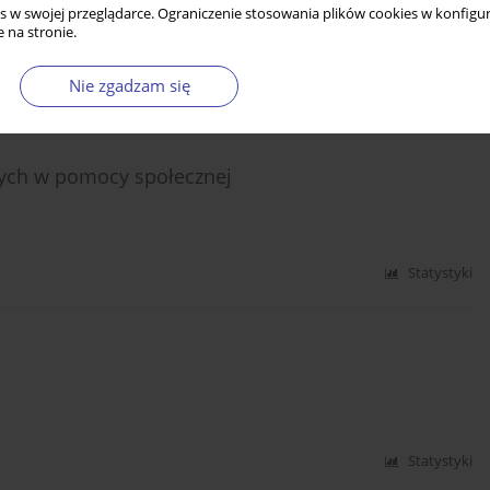
s w swojej przeglądarce. Ograniczenie stosowania plików cookies w konfigur
 na stronie.
Nie zgadzam się
Statystyki
ących w pomocy społecznej
Statystyki
Statystyki