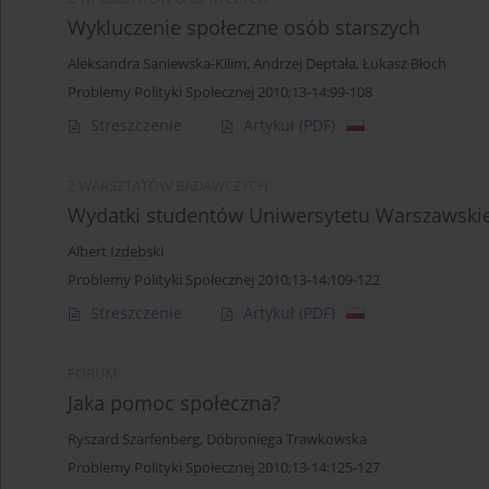
Wykluczenie społeczne osób starszych
Aleksandra Saniewska-Kilim
,
Andrzej Deptała
,
Łukasz Błoch
Problemy Polityki Społecznej 2010;13-14:99-108
Streszczenie
Artykuł
(PDF)
Z WARSZTATÓW BADAWCZYCH
Wydatki studentów Uniwersytetu Warszawski
Albert Izdebski
Problemy Polityki Społecznej 2010;13-14:109-122
Streszczenie
Artykuł
(PDF)
FORUM
Jaka pomoc społeczna?
Ryszard Szarfenberg
,
Dobroniega Trawkowska
Problemy Polityki Społecznej 2010;13-14:125-127