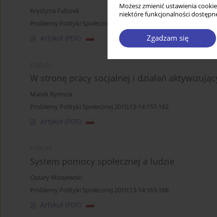
Możesz zmienić ustawienia cookie
Krystyna Faliszek
niektóre funkcjonalności dostępne
Problemy Polityki Społecznej 2010;13-14:149-155
Zgadzam się
Artykuł
(PDF)
FORUM
W stronę pracy socjalnej i działań aktywizuj
Marek Rymsza
Problemy Polityki Społecznej 2010;13-14:157-162
Artykuł
(PDF)
FORUM
System pomocy społecznej a ludzie
Cezary Miżejewski
Problemy Polityki Społecznej 2010;13-14:163-166
Artykuł
(PDF)