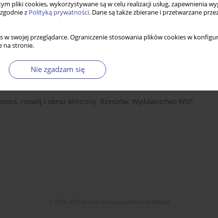
 tym pliki cookies, wykorzystywane są w celu realizacji usług, zapewnienia 
 zgodnie z
Polityką prywatności
. Dane są także zbierane i przetwarzane prze
s w swojej przeglądarce. Ograniczenie stosowania plików cookies w konfigur
 na stronie.
Nie zgadzam się
neza, rozwój i obraz kliniczny. Rzeszów: Wydawnictwo WSP.
© 2006-2026 Journal hosting platform by
Bentus