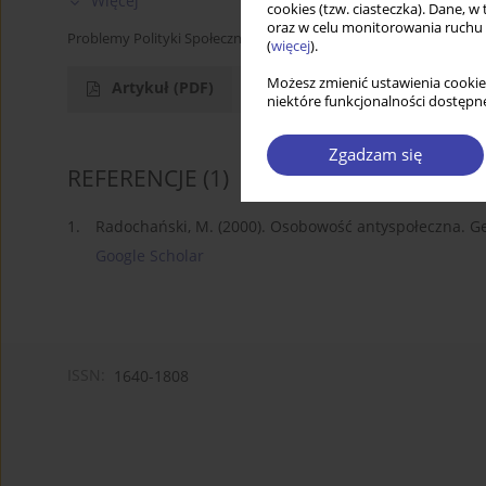
Więcej
cookies (tzw. ciasteczka). Dane, w
oraz w celu monitorowania ruchu
Problemy Polityki Społecznej 2010;13-14:227-233
(
więcej
).
Możesz zmienić ustawienia cookie
Artykuł
(PDF)
Referencje
(1)
niektóre funkcjonalności dostępne
Zgadzam się
REFERENCJE
(1)
1.
Radochański, M. (2000). Osobowość antyspołeczna. Ge
Google Scholar
ISSN:
1640-1808