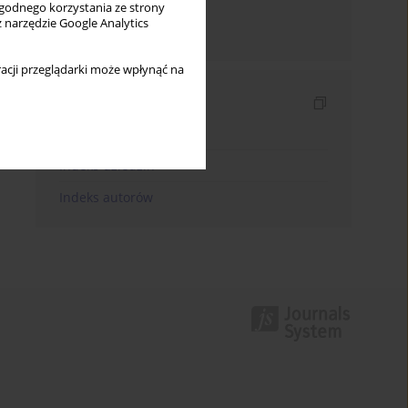
wygodnego korzystania ze strony
z narzędzie Google Analytics
Wyślij mailem
acji przeglądarki może wpłynąć na
Indeksy
Indeks słów kluczowych
Indeks dziedzin
Indeks autorów