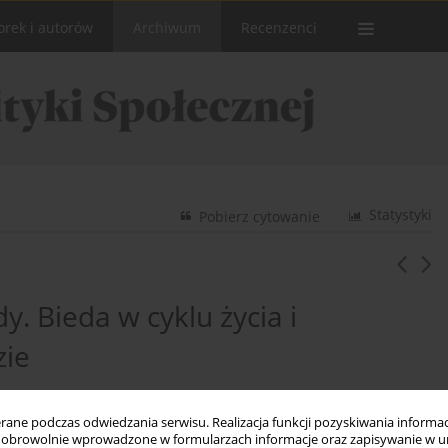
orek i autorów
Archiwum
Recenzenci
Statystyki
Pobierz cytowanie
y. Bieda w cyklu życia i
zie
ne podczas odwiedzania serwisu. Realizacja funkcji pozyskiwania informacj
obrowolnie wprowadzone w formularzach informacje oraz zapisywanie w u