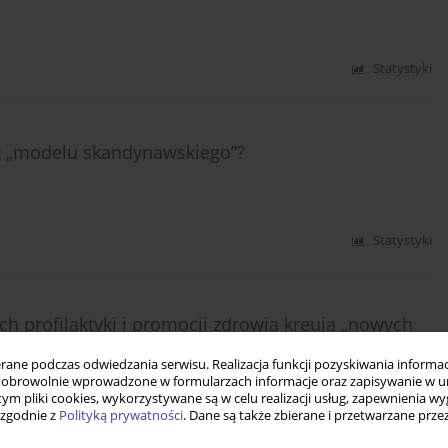
Statystyki
 z „modelu skandynawskiego”?
Statystyki
h profilaktyki i promocji zdrowia kreują „nowych
ne podczas odwiedzania serwisu. Realizacja funkcji pozyskiwania informacj
obrowolnie wprowadzone w formularzach informacje oraz zapisywanie w u
 tym pliki cookies, wykorzystywane są w celu realizacji usług, zapewnienia 
 zgodnie z
Polityką prywatności
. Dane są także zbierane i przetwarzane prze
Statystyki