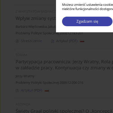
Możesz zmienić ustawienia cookie
niektóre funkcjonalności dostępne
Z WARSZTATÓW BADAWCZYCH
Wpływ zmiany systemowej na wysokość świad
Zgadzam się
Barbara Więckowska
,
Jakub Bijak
Problemy Polityki Społecznej 2009;12:183-201
Streszczenie
Artykuł
(PDF)
FORUM
Partycypacja pracownicza: Jerzy Wratny, Rol
w zakładzie pracy. Kontynuacja czy zmiany w 
Jerzy Wratny
Problemy Polityki Społecznej 2009;12:206-216
Artykuł
(PDF)
RECENZJA
Święty Graal polityki społecznej? O „koncepcji