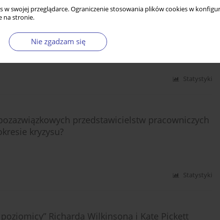
s w swojej przeglądarce. Ograniczenie stosowania plików cookies w konfigur
 na stronie.
czeń emerytalnych w Polsce
Nie zgadzam się
Statystyki
a pozazwiązkowych przedstawicielstw pracowniczych
okresie kryzysu?
Statystyki
 poziomicy” Richarda Wilkinsona i Kate Pickett