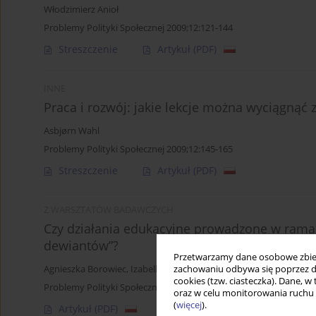
Włodzimierz Anioł
Problemy Polityki Społecznej 2009;12:121-144
Streszczenie
Artykuł
(PDF)
INNE
Praca i rozwój: jakie lekcje można wyciągnąć
Asbjørn Wahl
Problemy Polityki Społecznej 2009;12:145-165
Streszczenie
Artykuł
(PDF)
Z WARSZTATÓW BADAWCZYCH
Czy działania edukacyjne prowadzone w ramac
dewiantów”?
Przetwarzamy dane osobowe zbiera
zachowaniu odbywa się poprzez d
Agnieszka Borowiec
,
Izabella Lignowska
,
Marta Makowska
cookies (tzw. ciasteczka). Dane, w
Problemy Polityki Społecznej 2009;12:169-182
oraz w celu monitorowania ruchu
(
więcej
).
Artykuł
(PDF)