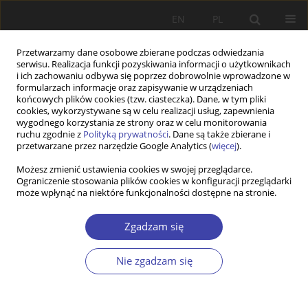
EN
PL
Przetwarzamy dane osobowe zbierane podczas odwiedzania
serwisu. Realizacja funkcji pozyskiwania informacji o użytkownikach
i ich zachowaniu odbywa się poprzez dobrowolnie wprowadzone w
formularzach informacje oraz zapisywanie w urządzeniach
końcowych plików cookies (tzw. ciasteczka). Dane, w tym pliki
cookies, wykorzystywane są w celu realizacji usług, zapewnienia
2010 vol. 13-14
wygodnego korzystania ze strony oraz w celu monitorowania
ruchu zgodnie z
Polityką prywatności
. Dane są także zbierane i
przetwarzane przez narzędzie Google Analytics (
więcej
).
FORUM
Możesz zmienić ustawienia cookies w swojej przeglądarce.
Ograniczenie stosowania plików cookies w konfiguracji przeglądarki
System pomocy społecznej a
może wpłynąć na niektóre funkcjonalności dostępne na stronie.
ludzie
Zgadzam się
1
Cezary Miżejewski
Nie zgadzam się
Więcej
Problemy Polityki Społecznej 2010;13-14:163-166