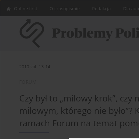
Online first
O czasopiśmie
Redakcja
Dla aut
2010 vol. 13-14
FORUM
Czy był to „milowy krok”, cz
milowym, którego nie było”?
ramach Forum na temat pomo