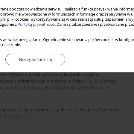
ne podczas odwiedzania serwisu. Realizacja funkcji pozyskiwania informacj
obrowolnie wprowadzone w formularzach informacje oraz zapisywanie w u
 tym pliki cookies, wykorzystywane są w celu realizacji usług, zapewnienia 
 zgodnie z
Polityką prywatności
. Dane są także zbierane i przetwarzane prze
s w swojej przeglądarce. Ograniczenie stosowania plików cookies w konfigur
 na stronie.
Nie zgadzam się
było. Ustawa o działalności pożytku publicznego a
sektora z administracją publiczną w Polsce”. W: M. Rymsza
racja publiczną. Warszawa: Instytut Spraw Publicznych.
 Propozycje zmian w pomocy społecznej”. Problemy Społeczne,
pl/PS_3-2010_...
>.