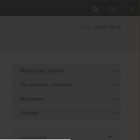
EN
PL
ISSN:
1640-1808
Wyślij swój artykuł
Dla autorek i autorów
Archiwum
Kontakt
Udostępnij