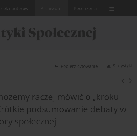
orek i autorów
Archiwum
Recenzenci
Statystyki
Pobierz cytowanie
y możemy raczej mówić o „kroku
 Krótkie podsumowanie debaty w
cy społecznej