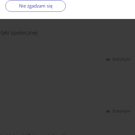
Nie zgadzam się
Statystyki
tyki społecznej
Statystyki
Statystyki