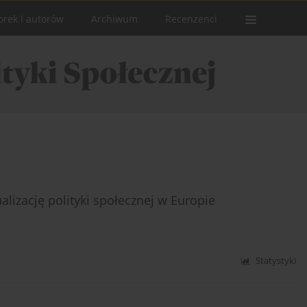
orek i autorów
Archiwum
Recenzenci
lizację polityki społecznej w Europie
Statystyki