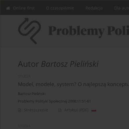
Online first
O czasopiśmie
Redakcja
Dla aut
Autor
Bartosz Pieliński
STUDIA
Model, modele, system? O najlepszą konceptua
Bartosz Pieliński
Problemy Polityki Społecznej 2008;11:51-61
Streszczenie
Artykuł
(PDF)
STUDIA