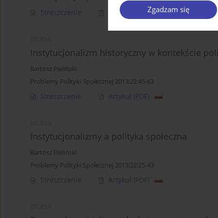
Zgadzam się
Streszczenie
Artykuł
(PDF)
STUDIA
Instytucjonalizm historyczny w kontekście poli
Bartosz Pieliński
Problemy Polityki Społecznej 2013;22:45-63
Streszczenie
Artykuł
(PDF)
STUDIA
Instytucjonalizmy a polityka społeczna
Bartosz Pieliński
Problemy Polityki Społecznej 2013;22:25-43
Streszczenie
Artykuł
(PDF)
STUDIA