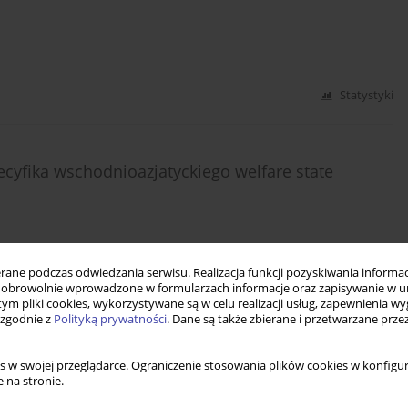
Statystyki
yfika wschodnioazjatyckiego welfare state
Statystyki
ne podczas odwiedzania serwisu. Realizacja funkcji pozyskiwania informacj
obrowolnie wprowadzone w formularzach informacje oraz zapisywanie w u
 tym pliki cookies, wykorzystywane są w celu realizacji usług, zapewnienia 
 zgodnie z
Polityką prywatności
. Dane są także zbierane i przetwarzane prze
połeczeństwa — rozwój systemu emerytalnego i
ej w Japonii
s w swojej przeglądarce. Ograniczenie stosowania plików cookies w konfigur
 na stronie.