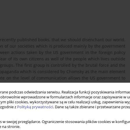
recently published books, that we should disenchant our world.
on of our societies which is produced mainly by the government
ween actions taken by the US government in the foreign policy
ar of its own citizens as well of the people which lives outside
groups. The first group is controlled by the brutal force and the
propaganda which is considered by Chomsky as the main element
ate on the level of communication allows the US government to
 political system prevent people from having an influence on its
ne podczas odwiedzania serwisu. Realizacja funkcji pozyskiwania informacj
obrowolnie wprowadzone w formularzach informacje oraz zapisywanie w u
 tym pliki cookies, wykorzystywane są w celu realizacji usług, zapewnienia 
 zgodnie z
Polityką prywatności
. Dane są także zbierane i przetwarzane prze
s w swojej przeglądarce. Ograniczenie stosowania plików cookies w konfigur
. Conversations with Noam Chomsky. Interviws with David
 na stronie.