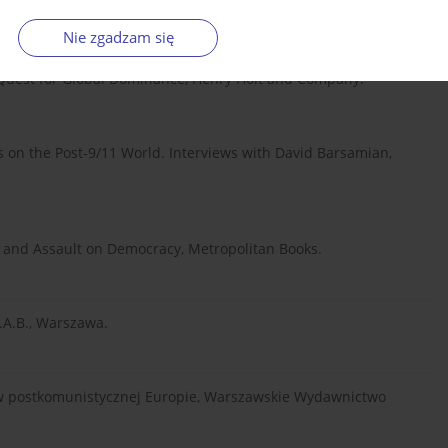
Nie zgadzam się
 Quest for Global Dominance, Henry Holt and Company.
s on the Post-9/11 World. Interviews with David Barsamian,
r and Assault on Democracy, Metropolitan Books.
.A.B., Warszawa.
yka w postkomunistycznej Europie, Warszawskie Wydawnictwo