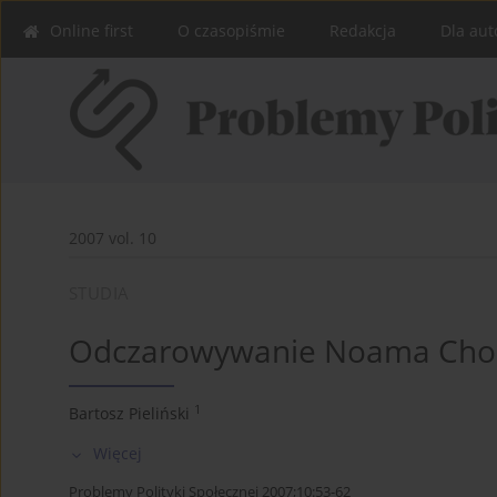
Online first
O czasopiśmie
Redakcja
Dla aut
2007 vol. 10
STUDIA
Odczarowywanie Noama Cho
1
Bartosz Pieliński
Więcej
Problemy Polityki Społecznej 2007;10:53-62