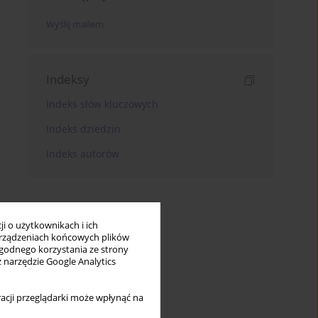
Wyślij mailem
Indeksy
Indeks słów kluczowych
Indeks dziedzin
Indeks autorów
i o użytkownikach i ich
rządzeniach końcowych plików
wygodnego korzystania ze strony
z narzędzie Google Analytics
acji przeglądarki może wpłynąć na