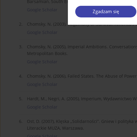
Barsamian, South End Press, Cambridge.
Google Scholar
Zgadzam się
2.
Chomsky, N. (2003), Hegemony or Survival. America’s
Google Scholar
3.
Chomsky, N. (2005), Imperial Ambitions. Conversation
Metropolitan Books.
Google Scholar
4.
Chomsky, N. (2006), Failed States. The Abuse of Powe
Google Scholar
5.
Hardt, M., Negri, A. (2005), Imperium, Wydawnictwo W
Google Scholar
6.
Ost, D. (2007), Klęska „Solidarności”. Gniew i polit
Literackie MUZA, Warszawa.
Google Scholar