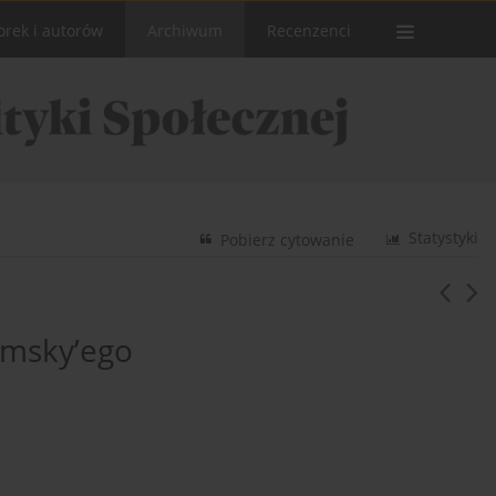
orek i autorów
Archiwum
Recenzenci
Statystyki
Pobierz cytowanie
msky’ego