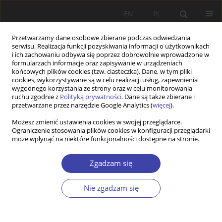
EN
PL
Przetwarzamy dane osobowe zbierane podczas odwiedzania
serwisu. Realizacja funkcji pozyskiwania informacji o użytkownikach
i ich zachowaniu odbywa się poprzez dobrowolnie wprowadzone w
formularzach informacje oraz zapisywanie w urządzeniach
końcowych plików cookies (tzw. ciasteczka). Dane, w tym pliki
cookies, wykorzystywane są w celu realizacji usług, zapewnienia
2008 vol. 11
wygodnego korzystania ze strony oraz w celu monitorowania
ruchu zgodnie z
Polityką prywatności
. Dane są także zbierane i
przetwarzane przez narzędzie Google Analytics (
więcej
).
STUDIA
Możesz zmienić ustawienia cookies w swojej przeglądarce.
Ograniczenie stosowania plików cookies w konfiguracji przeglądarki
Model, modele, system? O
może wpłynąć na niektóre funkcjonalności dostępne na stronie.
najlepszą konceptualizację
Zgadzam się
polityki społecznej w Europie
Nie zgadzam się
1
Bartosz Pieliński