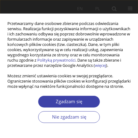
EN
PL
Przetwarzamy dane osobowe zbierane podczas odwiedzania
serwisu. Realizacja funkcji pozyskiwania informacji o użytkownikach
i ich zachowaniu odbywa się poprzez dobrowolnie wprowadzone w
formularzach informacje oraz zapisywanie w urządzeniach
końcowych plików cookies (tzw. ciasteczka). Dane, w tym pliki
cookies, wykorzystywane są w celu realizacji usług, zapewnienia
2017 vol. 38
wygodnego korzystania ze strony oraz w celu monitorowania
ruchu zgodnie z
Polityką prywatności
. Dane są także zbierane i
przetwarzane przez narzędzie Google Analytics (
więcej
).
STUDIA
Możesz zmienić ustawienia cookies w swojej przeglądarce.
Ograniczenie stosowania plików cookies w konfiguracji przeglądarki
Asystentura rodziny —
może wpłynąć na niektóre funkcjonalności dostępne na stronie.
społeczny i instytucjonalny
Zgadzam się
kontekst zawodu w opinii
Nie zgadzam się
asystentów rodzin