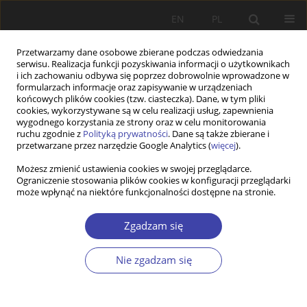
EN
PL
Przetwarzamy dane osobowe zbierane podczas odwiedzania
serwisu. Realizacja funkcji pozyskiwania informacji o użytkownikach
i ich zachowaniu odbywa się poprzez dobrowolnie wprowadzone w
formularzach informacje oraz zapisywanie w urządzeniach
końcowych plików cookies (tzw. ciasteczka). Dane, w tym pliki
cookies, wykorzystywane są w celu realizacji usług, zapewnienia
2016 vol. 34
wygodnego korzystania ze strony oraz w celu monitorowania
ruchu zgodnie z
Polityką prywatności
. Dane są także zbierane i
przetwarzane przez narzędzie Google Analytics (
więcej
).
Z WARSZTATÓW BADAWCZYCH
Możesz zmienić ustawienia cookies w swojej przeglądarce.
Ograniczenie stosowania plików cookies w konfiguracji przeglądarki
Tradycyjne i uzupełniające
może wpłynąć na niektóre funkcjonalności dostępne na stronie.
podejścia do ewaluacji efektów
Zgadzam się
polityki senioralnej w Polsce
Nie zgadzam się
1
Jolanta Perek-Białas