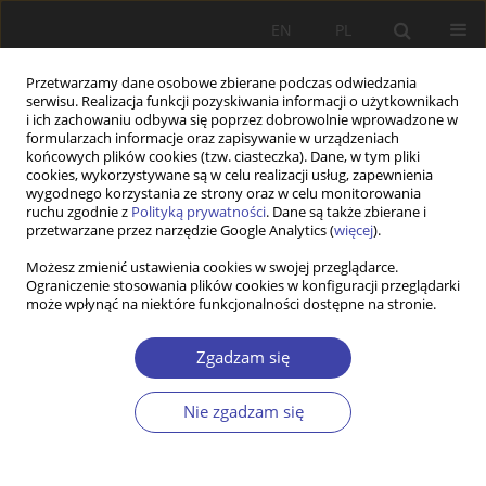
EN
PL
Przetwarzamy dane osobowe zbierane podczas odwiedzania
serwisu. Realizacja funkcji pozyskiwania informacji o użytkownikach
i ich zachowaniu odbywa się poprzez dobrowolnie wprowadzone w
formularzach informacje oraz zapisywanie w urządzeniach
końcowych plików cookies (tzw. ciasteczka). Dane, w tym pliki
cookies, wykorzystywane są w celu realizacji usług, zapewnienia
2017 vol. 37
wygodnego korzystania ze strony oraz w celu monitorowania
ruchu zgodnie z
Polityką prywatności
. Dane są także zbierane i
przetwarzane przez narzędzie Google Analytics (
więcej
).
STUDIA
Możesz zmienić ustawienia cookies w swojej przeglądarce.
Ograniczenie stosowania plików cookies w konfiguracji przeglądarki
Zrównoważony rozwój rynków
może wpłynąć na niektóre funkcjonalności dostępne na stronie.
mieszkaniowych jako
Zgadzam się
współczesne wyzwanie dla
Nie zgadzam się
polityki mieszkaniowej państwa