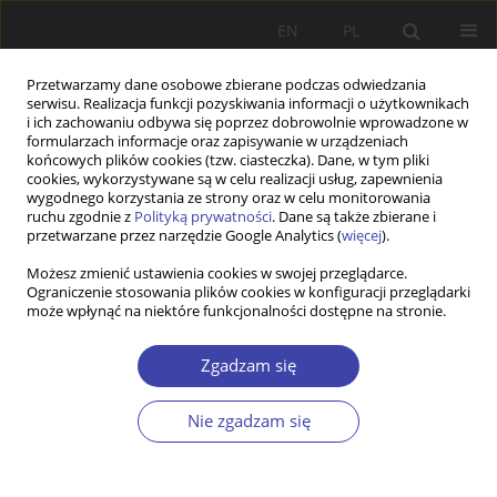
EN
PL
Przetwarzamy dane osobowe zbierane podczas odwiedzania
serwisu. Realizacja funkcji pozyskiwania informacji o użytkownikach
i ich zachowaniu odbywa się poprzez dobrowolnie wprowadzone w
formularzach informacje oraz zapisywanie w urządzeniach
końcowych plików cookies (tzw. ciasteczka). Dane, w tym pliki
cookies, wykorzystywane są w celu realizacji usług, zapewnienia
Słowo kluczowe
rynek
wygodnego korzystania ze strony oraz w celu monitorowania
ruchu zgodnie z
Polityką prywatności
. Dane są także zbierane i
przetwarzane przez narzędzie Google Analytics (
więcej
).
STUDIA
Możesz zmienić ustawienia cookies w swojej przeglądarce.
Ograniczenie stosowania plików cookies w konfiguracji przeglądarki
Społeczna polityka mieszkaniowa w Europie —
może wpłynąć na niektóre funkcjonalności dostępne na stronie.
czy możliwa w rynkowym paradygmacie wzrostu?
Maciej Cesarski
Zgadzam się
Problemy Polityki Społecznej 2017;36:95-106
Statystyki
Nie zgadzam się
Streszczenie
Artykuł
(PDF)