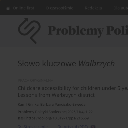
Online first
O czasopiśmie
Redakcja
Dla aut
Słowo kluczowe
Wałbrzych
PRACA ORYGINALNA
Childcare accessibility for children under 5 y
Lessons from Wałbrzych district
Kamil Glinka
,
Barbara Panciszko-Szweda
Problemy Polityki Społecznej 2025;71(4):1-22
DOI
:
https://doi.org/10.31971/pps/216569
Streszczenie
Artykuł
(PDF)