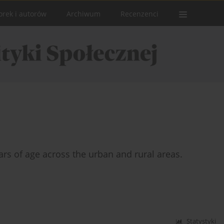
orek i autorów
Archiwum
Recenzenci
ears of age across the urban and rural areas.
Statystyki