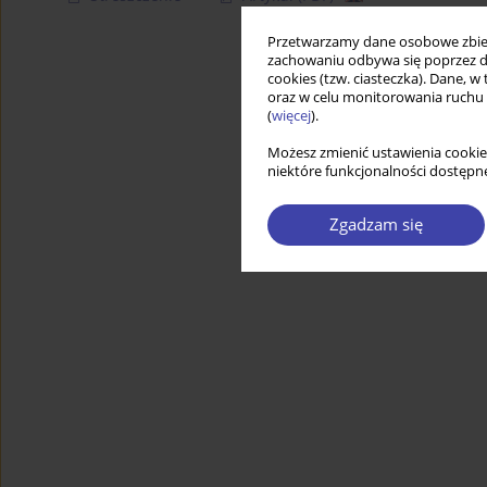
Przetwarzamy dane osobowe zbiera
zachowaniu odbywa się poprzez d
cookies (tzw. ciasteczka). Dane, w
oraz w celu monitorowania ruchu
(
więcej
).
Możesz zmienić ustawienia cookie
niektóre funkcjonalności dostępne
Zgadzam się