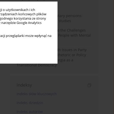
Miesiąc
Rok
i o użytkownikach i ich
rządzeniach końcowych plików
Auto-enrolment in voluntary pensions:
wygodnego korzystania ze strony
Comparative OECD case studies
z narzędzie Google Analytics
Bibliometric Insights into the Challenges
and Needs of Homeless People with Mental
acji przeglądarki może wpłynąć na
Disorders
The Politicisation of Youth Issues in Party
Programmes: Symbolic Rhetoric or Policy
Priority? The Case of Georgia as a
Transitional Democracy
Indeksy
Indeks słów kluczowych
Indeks dziedzin
Indeks autorów