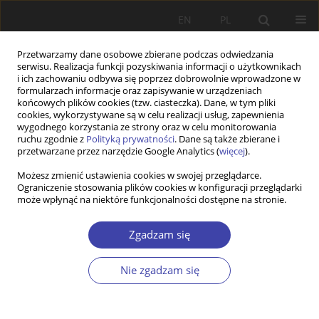
EN
PL
Przetwarzamy dane osobowe zbierane podczas odwiedzania
serwisu. Realizacja funkcji pozyskiwania informacji o użytkownikach
i ich zachowaniu odbywa się poprzez dobrowolnie wprowadzone w
formularzach informacje oraz zapisywanie w urządzeniach
końcowych plików cookies (tzw. ciasteczka). Dane, w tym pliki
cookies, wykorzystywane są w celu realizacji usług, zapewnienia
Autor
Barbara Panciszko-Szweda
wygodnego korzystania ze strony oraz w celu monitorowania
ruchu zgodnie z
Polityką prywatności
. Dane są także zbierane i
przetwarzane przez narzędzie Google Analytics (
więcej
).
PRACA ORYGINALNA
Możesz zmienić ustawienia cookies w swojej przeglądarce.
Ograniczenie stosowania plików cookies w konfiguracji przeglądarki
Childcare accessibility for children under 5 years
może wpłynąć na niektóre funkcjonalności dostępne na stronie.
of age across the urban and rural areas. Lessons
from Wałbrzych district
Zgadzam się
Kamil Glinka
,
Barbara Panciszko-Szweda
Problemy Polityki Społecznej 2025;71(4):1-22
Nie zgadzam się
DOI
:
https://doi.org/10.31971/pps/216569
Statystyki