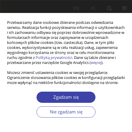
EN
PL
Przetwarzamy dane osobowe zbierane podczas odwiedzania
serwisu. Realizacja funkcji pozyskiwania informacji o użytkownikach
i ich zachowaniu odbywa się poprzez dobrowolnie wprowadzone w
formularzach informacje oraz zapisywanie w urządzeniach
końcowych plików cookies (tzw. ciasteczka). Dane, w tym pliki
cookies, wykorzystywane są w celu realizacji usług, zapewnienia
Autor
Kamil Glinka
wygodnego korzystania ze strony oraz w celu monitorowania
ruchu zgodnie z
Polityką prywatności
. Dane są także zbierane i
przetwarzane przez narzędzie Google Analytics (
więcej
).
PRACA ORYGINALNA
Możesz zmienić ustawienia cookies w swojej przeglądarce.
Ograniczenie stosowania plików cookies w konfiguracji przeglądarki
Childcare accessibility for children under 5 years
może wpłynąć na niektóre funkcjonalności dostępne na stronie.
of age across the urban and rural areas. Lessons
from Wałbrzych district
Zgadzam się
Kamil Glinka
,
Barbara Panciszko-Szweda
Problemy Polityki Społecznej 2025;71(4):1-22
Nie zgadzam się
DOI
:
https://doi.org/10.31971/pps/216569
Statystyki