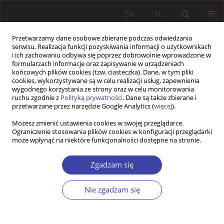
EN
PL
Przetwarzamy dane osobowe zbierane podczas odwiedzania
serwisu. Realizacja funkcji pozyskiwania informacji o użytkownikach
i ich zachowaniu odbywa się poprzez dobrowolnie wprowadzone w
formularzach informacje oraz zapisywanie w urządzeniach
końcowych plików cookies (tzw. ciasteczka). Dane, w tym pliki
cookies, wykorzystywane są w celu realizacji usług, zapewnienia
2009 vol. 12
wygodnego korzystania ze strony oraz w celu monitorowania
ruchu zgodnie z
Polityką prywatności
. Dane są także zbierane i
przetwarzane przez narzędzie Google Analytics (
więcej
).
RECENZJA
Możesz zmienić ustawienia cookies w swojej przeglądarce.
Ograniczenie stosowania plików cookies w konfiguracji przeglądarki
Wartości i polityka społeczna w
może wpłynąć na niektóre funkcjonalności dostępne na stronie.
porównawczej perspektywie
Zgadzam się
1
Wojciech Woźniak
Nie zgadzam się
Więcej
Problemy Polityki Społecznej 2009;12:233-240