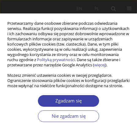
EN
PL
Przetwarzamy dane osobowe zbierane podczas odwiedzania
serwisu. Realizacja funkcji pozyskiwania informacji o użytkownikach
i ich zachowaniu odbywa się poprzez dobrowolnie wprowadzone w
formularzach informacje oraz zapisywanie w urządzeniach
końcowych plików cookies (tzw. ciasteczka). Dane, w tym pliki
cookies, wykorzystywane są w celu realizacji usług, zapewnienia
Dziedzina
polityka zdrowotna
wygodnego korzystania ze strony oraz w celu monitorowania
ruchu zgodnie z
Polityką prywatności
. Dane są także zbierane i
przetwarzane przez narzędzie Google Analytics (
więcej
).
PRACA ORYGINALNA
Możesz zmienić ustawienia cookies w swojej przeglądarce.
The Politicisation of Youth Issues in Party
Ograniczenie stosowania plików cookies w konfiguracji przeglądarki
Programmes: Symbolic Rhetoric or Policy
może wpłynąć na niektóre funkcjonalności dostępne na stronie.
Priority? The Case of Georgia as a Transitional
Democracy
Zgadzam się
Mariam Gelkhauri
Nie zgadzam się
Problemy Polityki Społecznej 2026;73(2):1-27
DOI
:
https://doi.org/10.31971/pps/224908
Statystyki