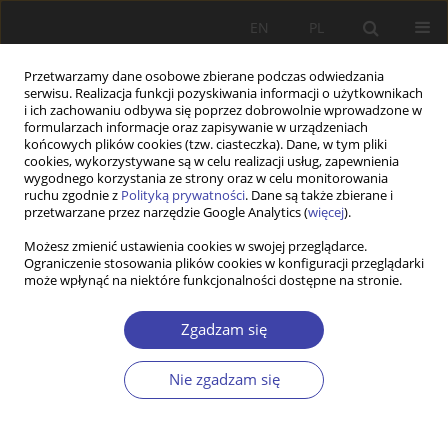
EN
PL
Przetwarzamy dane osobowe zbierane podczas odwiedzania
serwisu. Realizacja funkcji pozyskiwania informacji o użytkownikach
i ich zachowaniu odbywa się poprzez dobrowolnie wprowadzone w
formularzach informacje oraz zapisywanie w urządzeniach
końcowych plików cookies (tzw. ciasteczka). Dane, w tym pliki
cookies, wykorzystywane są w celu realizacji usług, zapewnienia
Autor
Eleonora Serafimovska
wygodnego korzystania ze strony oraz w celu monitorowania
ruchu zgodnie z
Polityką prywatności
. Dane są także zbierane i
przetwarzane przez narzędzie Google Analytics (
więcej
).
PRACA ORYGINALNA
Możesz zmienić ustawienia cookies w swojej przeglądarce.
Ograniczenie stosowania plików cookies w konfiguracji przeglądarki
Migration and Healthcare Professionals in the
może wpłynąć na niektóre funkcjonalności dostępne na stronie.
Public Sector in Kosovo
Fatime Lumi Qehaja
,
Driton Maljichi
,
Eleonora Serafimovska
Zgadzam się
Problemy Polityki Społecznej 2025;68(1):1-26
DOI
:
https://doi.org/10.31971/pps/196564
Nie zgadzam się
Statystyki
Streszczenie
Artykuł
(PDF)