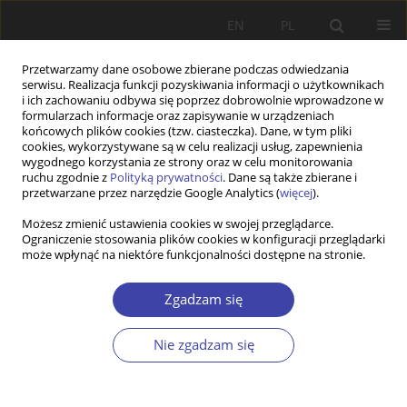
EN
PL
Przetwarzamy dane osobowe zbierane podczas odwiedzania
serwisu. Realizacja funkcji pozyskiwania informacji o użytkownikach
i ich zachowaniu odbywa się poprzez dobrowolnie wprowadzone w
formularzach informacje oraz zapisywanie w urządzeniach
końcowych plików cookies (tzw. ciasteczka). Dane, w tym pliki
cookies, wykorzystywane są w celu realizacji usług, zapewnienia
Autor
Driton Maljichi
wygodnego korzystania ze strony oraz w celu monitorowania
ruchu zgodnie z
Polityką prywatności
. Dane są także zbierane i
przetwarzane przez narzędzie Google Analytics (
więcej
).
PRACA ORYGINALNA
Możesz zmienić ustawienia cookies w swojej przeglądarce.
Ograniczenie stosowania plików cookies w konfiguracji przeglądarki
Migration and Healthcare Professionals in the
może wpłynąć na niektóre funkcjonalności dostępne na stronie.
Public Sector in Kosovo
Fatime Lumi Qehaja
,
Driton Maljichi
,
Eleonora Serafimovska
Zgadzam się
Problemy Polityki Społecznej 2025;68(1):1-26
DOI
:
https://doi.org/10.31971/pps/196564
Nie zgadzam się
Statystyki
Streszczenie
Artykuł
(PDF)