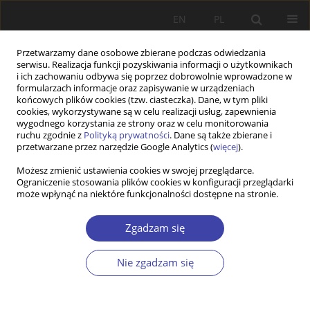
EN
PL
Przetwarzamy dane osobowe zbierane podczas odwiedzania
serwisu. Realizacja funkcji pozyskiwania informacji o użytkownikach
i ich zachowaniu odbywa się poprzez dobrowolnie wprowadzone w
formularzach informacje oraz zapisywanie w urządzeniach
końcowych plików cookies (tzw. ciasteczka). Dane, w tym pliki
cookies, wykorzystywane są w celu realizacji usług, zapewnienia
Autor
Yoan Molinero-Gerbeau
wygodnego korzystania ze strony oraz w celu monitorowania
ruchu zgodnie z
Polityką prywatności
. Dane są także zbierane i
przetwarzane przez narzędzie Google Analytics (
więcej
).
PRACA ORYGINALNA
Możesz zmienić ustawienia cookies w swojej przeglądarce.
Ograniczenie stosowania plików cookies w konfiguracji przeglądarki
The Triple-Win Illusion: Temporary Migration and
może wpłynąć na niektóre funkcjonalności dostępne na stronie.
Cheap Labour in Japanese and Spanish
Agriculture
Zgadzam się
Yoan Molinero-Gerbeau
,
Takahiko Ueno
,
Haruna Fukasawa
Problemy Polityki Społecznej 2026;72(1):1-27
Nie zgadzam się
DOI
:
https://doi.org/10.31971/pps/216000
Statystyki