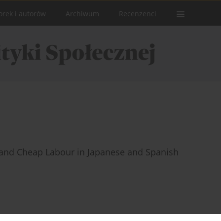
orek i autorów
Archiwum
Recenzenci
n and Cheap Labour in Japanese and Spanish
Statystyki