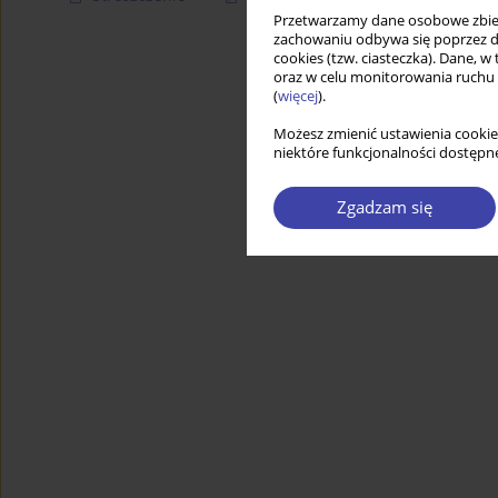
Przetwarzamy dane osobowe zbiera
zachowaniu odbywa się poprzez d
cookies (tzw. ciasteczka). Dane, w
oraz w celu monitorowania ruchu
(
więcej
).
Możesz zmienić ustawienia cookie
niektóre funkcjonalności dostępne
Zgadzam się