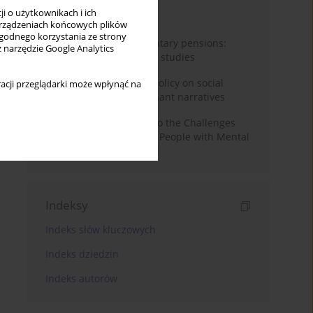
i o użytkownikach i ich
Miesiąc
Rok
rządzeniach końcowych plików
wygodnego korzystania ze strony
Auto-enrolment in voluntary pensions:
z narzędzie Google Analytics
Comparative OECD case studies
Delegitimizing climate policy on social
acji przeglądarki może wpłynąć na
media platforms: Dominant narratives
Bibliometric Insights into the Challenges
and Needs of Homeless People with Mental
Disorders
Indeksy
Indeks słów kluczowych
Indeks dziedzin
Indeks autorów