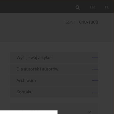
EN
PL
ISSN:
1640-1808
Wyślij swój artykuł
Dla autorek i autorów
Archiwum
Kontakt
Najczęściej czytane