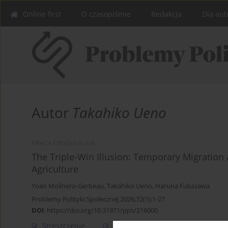
Online first
O czasopiśmie
Redakcja
Dla aut
Autor
Takahiko Ueno
PRACA ORYGINALNA
The Triple-Win Illusion: Temporary Migratio
Agriculture
Yoan Molinero-Gerbeau
,
Takahiko Ueno
,
Haruna Fukasawa
Problemy Polityki Społecznej 2026;72(1):1-27
DOI
:
https://doi.org/10.31971/pps/216000
Streszczenie
Artykuł
(PDF)