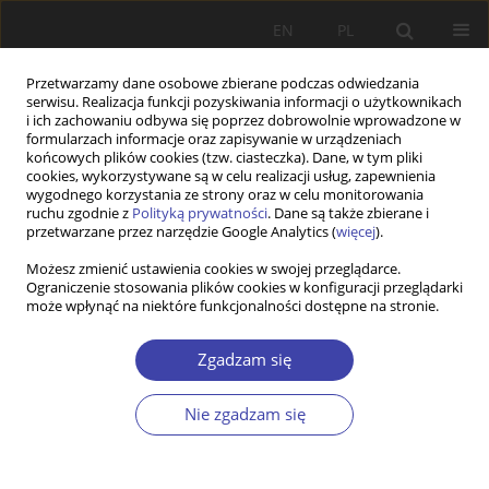
EN
PL
Przetwarzamy dane osobowe zbierane podczas odwiedzania
serwisu. Realizacja funkcji pozyskiwania informacji o użytkownikach
i ich zachowaniu odbywa się poprzez dobrowolnie wprowadzone w
formularzach informacje oraz zapisywanie w urządzeniach
końcowych plików cookies (tzw. ciasteczka). Dane, w tym pliki
cookies, wykorzystywane są w celu realizacji usług, zapewnienia
Autor
Haruna Fukasawa
wygodnego korzystania ze strony oraz w celu monitorowania
ruchu zgodnie z
Polityką prywatności
. Dane są także zbierane i
przetwarzane przez narzędzie Google Analytics (
więcej
).
PRACA ORYGINALNA
Możesz zmienić ustawienia cookies w swojej przeglądarce.
Ograniczenie stosowania plików cookies w konfiguracji przeglądarki
The Triple-Win Illusion: Temporary Migration and
może wpłynąć na niektóre funkcjonalności dostępne na stronie.
Cheap Labour in Japanese and Spanish
Agriculture
Zgadzam się
Yoan Molinero-Gerbeau
,
Takahiko Ueno
,
Haruna Fukasawa
Problemy Polityki Społecznej 2026;72(1):1-27
Nie zgadzam się
DOI
:
https://doi.org/10.31971/pps/216000
Statystyki