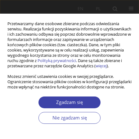
EN
PL
Przetwarzamy dane osobowe zbierane podczas odwiedzania
serwisu. Realizacja funkcji pozyskiwania informacji o użytkownikach
i ich zachowaniu odbywa się poprzez dobrowolnie wprowadzone w
formularzach informacje oraz zapisywanie w urządzeniach
końcowych plików cookies (tzw. ciasteczka). Dane, w tym pliki
cookies, wykorzystywane są w celu realizacji usług, zapewnienia
Autor
Ryszard Szarfenberg
wygodnego korzystania ze strony oraz w celu monitorowania
ruchu zgodnie z
Polityką prywatności
. Dane są także zbierane i
przetwarzane przez narzędzie Google Analytics (
więcej
).
INNE
Możesz zmienić ustawienia cookies w swojej przeglądarce.
Prof. Jolanta Supińska: wspomnienie (1 marca
Ograniczenie stosowania plików cookies w konfiguracji przeglądarki
1944 r. - 31 stycznia 2022 r.)
może wpłynąć na niektóre funkcjonalności dostępne na stronie.
Ryszard Szarfenberg
Zgadzam się
Problemy Polityki Społecznej 2022;56(1):5-6
DOI
:
https://doi.org/10.31971/pps/150375
Nie zgadzam się
Statystyki
Artykuł
(PDF)