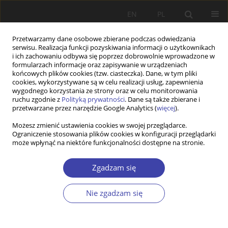
EN
PL
Przetwarzamy dane osobowe zbierane podczas odwiedzania
serwisu. Realizacja funkcji pozyskiwania informacji o użytkownikach
i ich zachowaniu odbywa się poprzez dobrowolnie wprowadzone w
formularzach informacje oraz zapisywanie w urządzeniach
końcowych plików cookies (tzw. ciasteczka). Dane, w tym pliki
cookies, wykorzystywane są w celu realizacji usług, zapewnienia
2018 vol. 40
wygodnego korzystania ze strony oraz w celu monitorowania
ruchu zgodnie z
Polityką prywatności
. Dane są także zbierane i
przetwarzane przez narzędzie Google Analytics (
więcej
).
STUDIA
Możesz zmienić ustawienia cookies w swojej przeglądarce.
Ograniczenie stosowania plików cookies w konfiguracji przeglądarki
Wartości europejskie i
może wpłynąć na niektóre funkcjonalności dostępne na stronie.
społeczna gospodarka rynkowa
Zgadzam się
1
2
Piotr Pysz
,
Anna Ząbkowicz
Nie zgadzam się
Więcej
Problemy Polityki Społecznej 2018;40:37-49