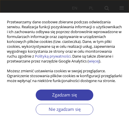
EN
PL
Przetwarzamy dane osobowe zbierane podczas odwiedzania
serwisu. Realizacja funkcji pozyskiwania informacji o użytkownikach
i ich zachowaniu odbywa się poprzez dobrowolnie wprowadzone w
formularzach informacje oraz zapisywanie w urządzeniach
końcowych plików cookies (tzw. ciasteczka). Dane, w tym pliki
cookies, wykorzystywane są w celu realizacji usług, zapewnienia
Słowo kluczowe
wartości
wygodnego korzystania ze strony oraz w celu monitorowania
ruchu zgodnie z
Polityką prywatności
. Dane są także zbierane i
europejskie
przetwarzane przez narzędzie Google Analytics (
więcej
).
Możesz zmienić ustawienia cookies w swojej przeglądarce.
Ograniczenie stosowania plików cookies w konfiguracji przeglądarki
STUDIA
może wpłynąć na niektóre funkcjonalności dostępne na stronie.
Wartości europejskie i społeczna gospodarka
rynkowa
Zgadzam się
Piotr Pysz
,
Anna Ząbkowicz
Nie zgadzam się
Problemy Polityki Społecznej 2018;40:37-49
Statystyki
Streszczenie
Artykuł
(PDF)