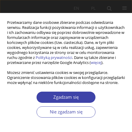
EN
PL
Przetwarzamy dane osobowe zbierane podczas odwiedzania
serwisu. Realizacja funkcji pozyskiwania informacji o użytkownikach
i ich zachowaniu odbywa się poprzez dobrowolnie wprowadzone w
formularzach informacje oraz zapisywanie w urządzeniach
końcowych plików cookies (tzw. ciasteczka). Dane, w tym pliki
cookies, wykorzystywane są w celu realizacji usług, zapewnienia
2019 vol. 44
wygodnego korzystania ze strony oraz w celu monitorowania
ruchu zgodnie z
Polityką prywatności
. Dane są także zbierane i
przetwarzane przez narzędzie Google Analytics (
więcej
).
Z WARSZTATÓW BADAWCZYCH
Możesz zmienić ustawienia cookies w swojej przeglądarce.
Ograniczenie stosowania plików cookies w konfiguracji przeglądarki
Społeczne uwarunkowania
może wpłynąć na niektóre funkcjonalności dostępne na stronie.
funkcjonowania szarej strefy w
Zgadzam się
sektorze mikroprzedsiębiorstw i
Nie zgadzam się
małych przedsiębiorstw z
perspektywy lokalnej. Wnioski z