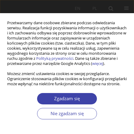
EN
PL
Przetwarzamy dane osobowe zbierane podczas odwiedzania
serwisu. Realizacja funkcji pozyskiwania informacji o użytkownikach
i ich zachowaniu odbywa się poprzez dobrowolnie wprowadzone w
formularzach informacje oraz zapisywanie w urządzeniach
końcowych plików cookies (tzw. ciasteczka). Dane, w tym pliki
cookies, wykorzystywane są w celu realizacji usług, zapewnienia
Słowo kluczowe
szara strefa
wygodnego korzystania ze strony oraz w celu monitorowania
ruchu zgodnie z
Polityką prywatności
. Dane są także zbierane i
przetwarzane przez narzędzie Google Analytics (
więcej
).
Z WARSZTATÓW BADAWCZYCH
Możesz zmienić ustawienia cookies w swojej przeglądarce.
Ograniczenie stosowania plików cookies w konfiguracji przeglądarki
Społeczne uwarunkowania funkcjonowania szarej
może wpłynąć na niektóre funkcjonalności dostępne na stronie.
strefy w sektorze mikroprzedsiębiorstw i małych
przedsiębiorstw z perspektywy lokalnej. Wnioski z
Zgadzam się
badań empirycznych
Marek Bednarski
Nie zgadzam się
Problemy Polityki Społecznej 2019;44:87-100
DOI
:
https://doi.org/10.31971/16401808.44.1.2019.87100
Statystyki