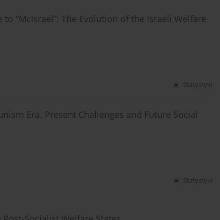
e to “McIsrael”: The Evolution of the Israeli Welfare
Statystyki
ism Era. Present Challenges and Future Social
Statystyki
Post-Socialist Welfare States