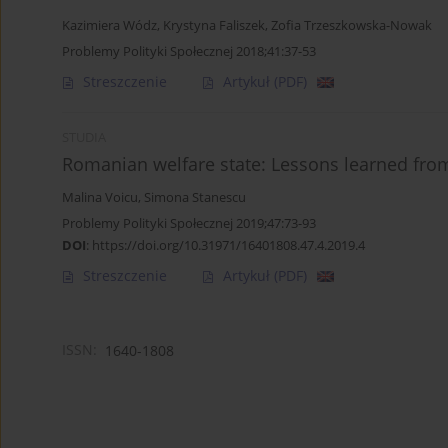
Kazimiera Wódz
,
Krystyna Faliszek
,
Zofia Trzeszkowska-Nowak
Problemy Polityki Społecznej 2018;41:37-53
Streszczenie
Artykuł
(PDF)
STUDIA
Romanian welfare state: Lessons learned fro
Malina Voicu
,
Simona Stanescu
Problemy Polityki Społecznej 2019;47:73-93
DOI
:
https://doi.org/10.31971/16401808.47.4.2019.4
Streszczenie
Artykuł
(PDF)
ISSN:
1640-1808