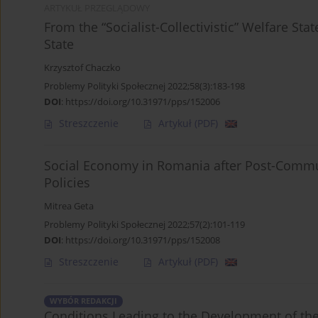
ARTYKUŁ PRZEGLĄDOWY
From the “Socialist-Collectivistic” Welfare Stat
State
Krzysztof Chaczko
Problemy Polityki Społecznej 2022;58(3):183-198
DOI
:
https://doi.org/10.31971/pps/152006
Streszczenie
Artykuł
(PDF)
Social Economy in Romania after Post-Commun
Policies
Mitrea Geta
Problemy Polityki Społecznej 2022;57(2):101-119
DOI
:
https://doi.org/10.31971/pps/152008
Streszczenie
Artykuł
(PDF)
WYBÓR REDAKCJI
Conditions Leading to the Development of the 