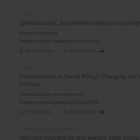
STUDIA
Spółdzielczość, gospodarka społeczna a polit
Ryszard Szarfenberg
Problemy Polityki Społecznej 2013;20:13-42
Streszczenie
Artykuł
(PDF)
STUDIA
New Horizons in Social Policy? Changing Ger
Process
Michaela Schulze
,
Hanna Jeanrond
Problemy Polityki Społecznej 2015;29:67-80
Streszczenie
Artykuł
(PDF)
Z WARSZTATÓW BADAWCZYCH
Resilient households and welfare state institu