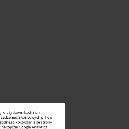
i o użytkownikach i ich
rządzeniach końcowych plików
wygodnego korzystania ze strony
z narzędzie Google Analytics