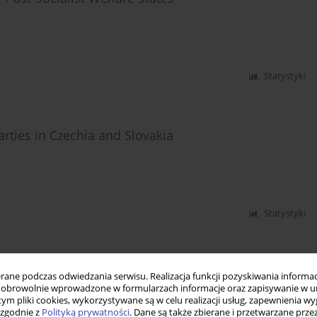
Statystyki
arties in Czechia and Slovakia
Statystyki
. The case of Poland – opportunities and risks
ne podczas odwiedzania serwisu. Realizacja funkcji pozyskiwania informacj
obrowolnie wprowadzone w formularzach informacje oraz zapisywanie w u
 tym pliki cookies, wykorzystywane są w celu realizacji usług, zapewnienia 
 zgodnie z
Polityką prywatności
. Dane są także zbierane i przetwarzane prze