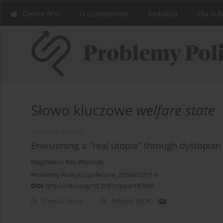
Online first
O czasopiśmie
Redakcja
Dla aut
Słowo kluczowe
welfare state
RECENZJA KSIĄŻKI
Envisioning a "real utopia" through dystopian
Magdalena Rek-Woźniak
Problemy Polityki Społecznej 2024;65(2):1-9
DOI
:
https://doi.org/10.31971/pps/187065
Streszczenie
Artykuł
(PDF)