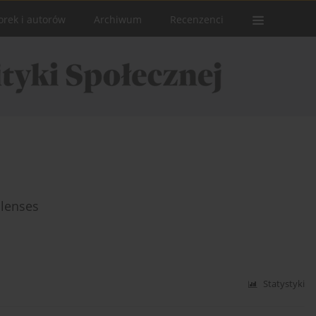
orek i autorów
Archiwum
Recenzenci
 lenses
Statystyki