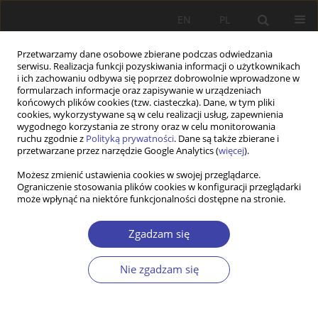
EN
PL
Przetwarzamy dane osobowe zbierane podczas odwiedzania
serwisu. Realizacja funkcji pozyskiwania informacji o użytkownikach
i ich zachowaniu odbywa się poprzez dobrowolnie wprowadzone w
formularzach informacje oraz zapisywanie w urządzeniach
końcowych plików cookies (tzw. ciasteczka). Dane, w tym pliki
cookies, wykorzystywane są w celu realizacji usług, zapewnienia
2/2024 vol. 65
wygodnego korzystania ze strony oraz w celu monitorowania
ruchu zgodnie z
Polityką prywatności
. Dane są także zbierane i
przetwarzane przez narzędzie Google Analytics (
więcej
).
RECENZJA KSIĄŻKI
Możesz zmienić ustawienia cookies w swojej przeglądarce.
Ograniczenie stosowania plików cookies w konfiguracji przeglądarki
Envisioning a "real utopia"
może wpłynąć na niektóre funkcjonalności dostępne na stronie.
through dystopian lenses
Zgadzam się
1
Magdalena Rek-Woźniak
Nie zgadzam się
Więcej
Problemy Polityki Społecznej 2024;65(2):1-9