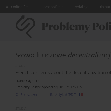
Online first
O czasopiśmie
Redakcja
Dla aut
Słowo kluczowe
decentralizac
STUDIA
French concerns about the decentralization of
Franck Gagnaire
Problemy Polityki Społecznej 2013;21:125-135
Streszczenie
Artykuł
(PDF)
STUDIA