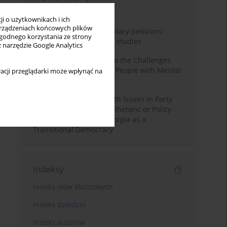
Miesiąc
Rok
i o użytkownikach i ich
rządzeniach końcowych plików
Auto-enrolment in voluntary pensions:
wygodnego korzystania ze strony
Comparative OECD case studies
z narzędzie Google Analytics
Bibliometric Insights into the Challenges
and Needs of Homeless People with Mental
acji przeglądarki może wpłynąć na
Disorders
The Politicisation of Youth Issues in Party
Programmes: Symbolic Rhetoric or Policy
Priority? The Case of Georgia as a
Transitional Democracy
Indeksy
Indeks słów kluczowych
Indeks dziedzin
Indeks autorów