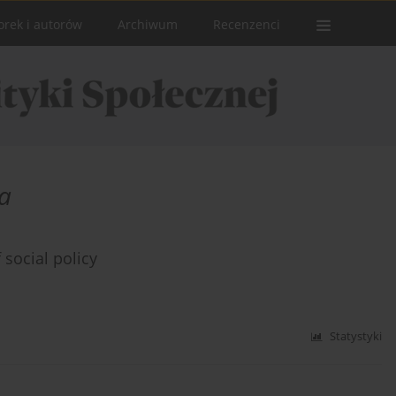
orek i autorów
Archiwum
Recenzenci
ja
 social policy
Statystyki