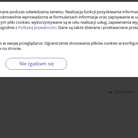
ocniczości i decentralizacji w polityce społecznej
ne podczas odwiedzania serwisu. Realizacja funkcji pozyskiwania informacj
obrowolnie wprowadzone w formularzach informacje oraz zapisywanie w u
 tym pliki cookies, wykorzystywane są w celu realizacji usług, zapewnienia 
 zgodnie z
Polityką prywatności
. Dane są także zbierane i przetwarzane prze
Statystyki
s w swojej przeglądarce. Ograniczenie stosowania plików cookies w konfigur
 na stronie.
Nie zgadzam się
Statystyki