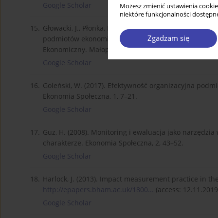
Google Scholar
Możesz zmienić ustawienia cookie
niektóre funkcjonalności dostępne
15.
Głowacki, J., Płonka, M., & Rosiek, K. (2012). Wybra
Zgadzam się
podmiotów ekonomii społecznej. In M. Frączek, J. Hau
Ekonomiczny. Małopolska Szkoła Administracji Publicz
Google Scholar
16.
Goleński, W. (2017). Efektywność organizacyjna podm
Ekonomia Społeczna, 1, 7–21.
Google Scholar
17.
Guz, H. (2008). Monitoring i ewaluacja jako narzędzi
charakterze. Ekonomia Społeczna, 2, 43–52.
Google Scholar
18.
Harlock, J. (2013). Impact measurement practice in th
http://epapers.bham.ac.uk/1800...
(access: 12.11.2019
Google Scholar