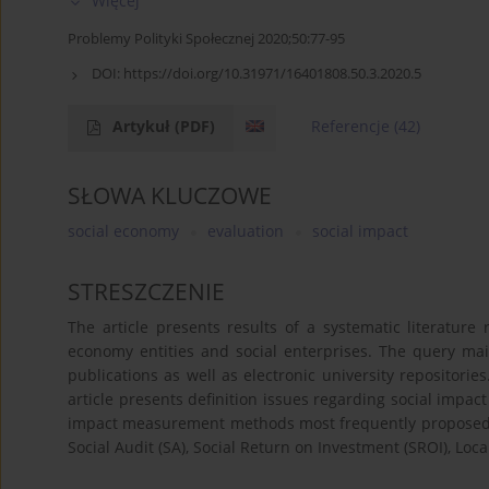
Więcej
Problemy Polityki Społecznej 2020;50:77-95
DOI:
https://doi.org/10.31971/16401808.50.3.2020.5
Artykuł
(PDF)
Referencje
(42)
SŁOWA KLUCZOWE
social economy
evaluation
social impact
STRESZCZENIE
The article presents results of a systematic literatur
economy entities and social enterprises. The query main
publications as well as electronic university repositorie
article presents definition issues regarding social impact
impact measurement methods most frequently proposed in
Social Audit (SA), Social Return on Investment (SROI), Loc