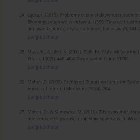
Google Scholar
24.
Łącka, I. (2015). Problemy oceny efektywności podmi
Ekonomicznego we Wrocławiu, 1(395 “Finanse i rach
odpowiedzialność, etyka, stabilność finansowa”), 241–
Google Scholar
25.
Maas, K., & Liket, K. (2011). Talk the Walk: Measuring 
Ethics, 100(3), 445–464. Downloaded from JSTOR.
Google Scholar
26.
Moher, D. (2009). Preferred Reporting Items for Sys
Annals of Internal Medicine, 151(4), 264.
Google Scholar
27.
Moroń, D., & Klimowicz, M. (2016). Zastosowanie stopy
mierzenia efektywności projektów społecznych. Wrocła
Google Scholar