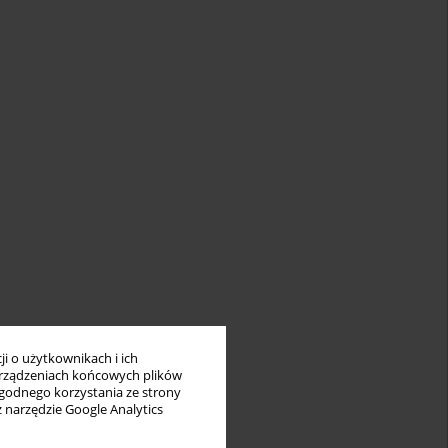
i o użytkownikach i ich
rządzeniach końcowych plików
wygodnego korzystania ze strony
z narzędzie Google Analytics