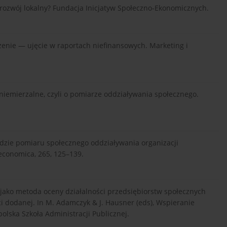
rozwój lokalny? Fundacja Inicjatyw Społeczno-Ekonomicznych.
czenie — ujęcie w raportach niefinansowych. Marketing i
o niemierzalne, czyli o pomiarze oddziaływania społecznego.
ędzie pomiaru społecznego oddziaływania organizacji
Oeconomica, 265, 125–139.
y jako metoda oceny działalności przedsiębiorstw społecznych
i dodanej. In M. Adamczyk & J. Hausner (eds), Wspieranie
lska Szkoła Administracji Publicznej.