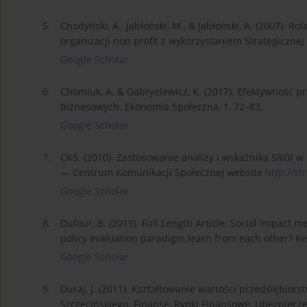
5.
Chodyński, A., Jabłoński, M., & Jabłoński, A. (2007). R
organizacji non profit z wykorzystaniem Strategicznej
Google Scholar
6.
Chomiuk, A. & Gabryelewicz, K. (2017). Efektywność pr
biznesowych. Ekonomia Społeczna, 1, 72–83.
Google Scholar
7.
CKS. (2010). Zastosowanie analizy i wskaźnika SROI 
— Centrum Komunikacji Społecznej website
http://st
Google Scholar
8.
Dufour, B. (2019). Full Length Article: Social impac
policy evaluation paradigm learn from each other? Re
Google Scholar
9.
Duraj, J. (2011). Kształtowanie wartości przedsiębio
Szczecińskiego. Finanse, Rynki Finansowe, Ubezpieczen