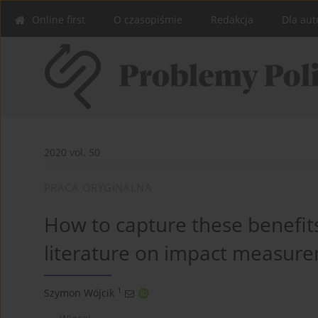
Online first
O czasopiśmie
Redakcja
Dla aut
2020 vol. 50
PRACA ORYGINALNA
How to capture these benefits
literature on impact measure
1
Szymon Wójcik