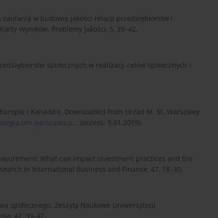
ola zaufania w budowie jakości relacji przedsiębiorstw i
 Karty Wyników. Problemy Jakości, 5, 39–42.
zedsiębiorstw społecznych w realizacji celów społecznych i
w Europie i Kanadzie. Downloaded from Urząd M. St. Warszawy
rategia.um.warszawa.p...
(access: 9.01.2019).
t measurement: What can impact investment practices and the
search in International Business and Finance, 47, 18–30.
rstwa społecznego. Zeszyty Naukowe Uniwersytetu
ia, 47, 39–47.