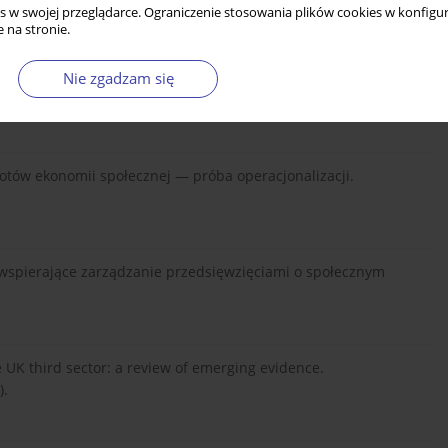
s w swojej przeglądarce. Ograniczenie stosowania plików cookies w konfigur
 na stronie.
ne metody oceny społeczno-ekonomicznych efektów działania
Nie zgadzam się
sner, & S. Mazur (ed.), Wokół ekonomii społecznej. Uniwersytet
nej.
iotów ekonomii społecznej — próba operacjonalizacji.
a wspierające zarządzanie przedsięwzięciami o społecznym
e UK third sector: a review of emerging evidence.
).