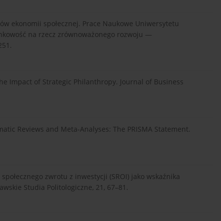
otów ekonomii społecznej. Prace Naukowe Uniwersytetu
unkowość na rzecz zrównoważonego rozwoju —
251.
the Impact of Strategic Philanthropy. Journal of Business
tematic Reviews and Meta-Analyses: The PRISMA Statement.
 społecznego zwrotu z inwestycji (SROI) jako wskaźnika
wskie Studia Politologiczne, 21, 67–81.