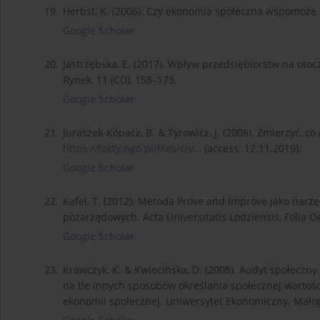
19.
Herbst, K. (2006). Czy ekonomia społeczna wspomoże 
Google Scholar
20.
Jastrzębska, E. (2017). Wpływ przedsiębiorstw na oto
Rynek, 11 (CD), 158–173.
Google Scholar
21.
Juraszek-Kopacz, B. & Tyrowicz, J. (2008). Zmierzyć, c
https://fakty.ngo.pl/files/civ...
(access: 12.11.2019).
Google Scholar
22.
Kafel, T. (2012). Metoda Prove and Improve jako narz
pozarządowych. Acta Universitatis Lodziensis, Folia 
Google Scholar
23.
Krawczyk, K. & Kwiecińska, D. (2008). Audyt społeczn
na tle innych sposobów określania społecznej wartośc
ekonomii społecznej. Uniwersytet Ekonomiczny. Małopo