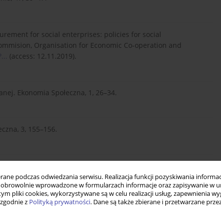
rement for social enterprises: policies for social
mmision, Organisation for Economic Co-operation and
...
(access: 12.11.2019).
danej. Ekonomia Społeczna, 1, 26–34.
eczna, 3, 155–156.
konomia Społeczna, 2, 60–68.
https://doi.org/10.15678/ES.20...
.
ne podczas odwiedzania serwisu. Realizacja funkcji pozyskiwania informacj
obrowolnie wprowadzone w formularzach informacje oraz zapisywanie w u
 tym pliki cookies, wykorzystywane są w celu realizacji usług, zapewnienia 
nej wartości dodanej podmiotów ekonomii społecznej.
 zgodnie z
Polityką prywatności
. Dane są także zbierane i przetwarzane prze