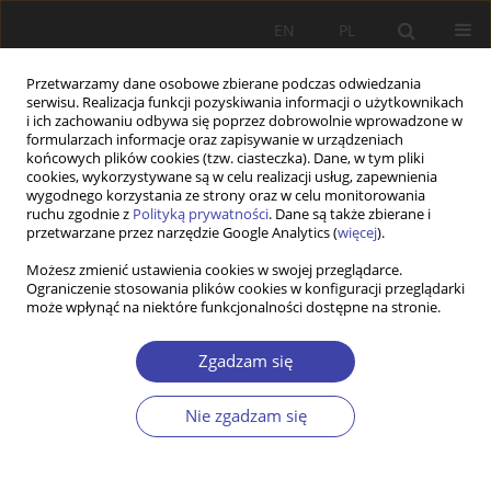
EN
PL
Przetwarzamy dane osobowe zbierane podczas odwiedzania
serwisu. Realizacja funkcji pozyskiwania informacji o użytkownikach
i ich zachowaniu odbywa się poprzez dobrowolnie wprowadzone w
formularzach informacje oraz zapisywanie w urządzeniach
końcowych plików cookies (tzw. ciasteczka). Dane, w tym pliki
cookies, wykorzystywane są w celu realizacji usług, zapewnienia
Archiwum
wygodnego korzystania ze strony oraz w celu monitorowania
ruchu zgodnie z
Polityką prywatności
. Dane są także zbierane i
przetwarzane przez narzędzie Google Analytics (
więcej
).
2020 vol. 50
Możesz zmienić ustawienia cookies w swojej przeglądarce.
Ograniczenie stosowania plików cookies w konfiguracji przeglądarki
może wpłynąć na niektóre funkcjonalności dostępne na stronie.
PRACA ORYGINALNA
Civil society development in Germany: challenges
Zgadzam się
and opportunities
Ulla Pape
Nie zgadzam się
Problemy Polityki Społecznej 2020;50:7-25
DOI
:
https://doi.org/10.31971/16401808.50.3.2020.1
Statystyki