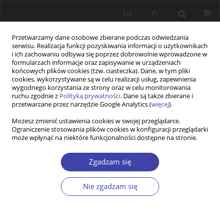
EN
PL
Przetwarzamy dane osobowe zbierane podczas odwiedzania
serwisu. Realizacja funkcji pozyskiwania informacji o użytkownikach
i ich zachowaniu odbywa się poprzez dobrowolnie wprowadzone w
formularzach informacje oraz zapisywanie w urządzeniach
końcowych plików cookies (tzw. ciasteczka). Dane, w tym pliki
cookies, wykorzystywane są w celu realizacji usług, zapewnienia
Dziedzina
dobrobyt
wygodnego korzystania ze strony oraz w celu monitorowania
ruchu zgodnie z
Polityką prywatności
. Dane są także zbierane i
przetwarzane przez narzędzie Google Analytics (
więcej
).
PRACA ORYGINALNA
Możesz zmienić ustawienia cookies w swojej przeglądarce.
Sustainable production models in rural Galicia:
Ograniczenie stosowania plików cookies w konfiguracji przeglądarki
environmental challenges in community forest
może wpłynąć na niektóre funkcjonalności dostępne na stronie.
management.
Zgadzam się
María Gabriela Miño
,
Raimundo Elías Gómez
Problemy Polityki Społecznej 2025;70(3):1-18
Nie zgadzam się
DOI
:
https://doi.org/10.31971/pps/205746
Statystyki
Streszczenie
Artykuł
(PDF)