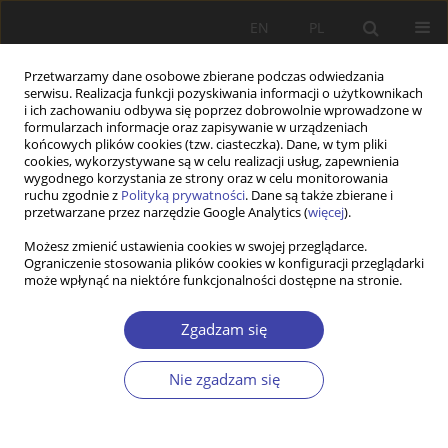
EN
PL
Przetwarzamy dane osobowe zbierane podczas odwiedzania
serwisu. Realizacja funkcji pozyskiwania informacji o użytkownikach
i ich zachowaniu odbywa się poprzez dobrowolnie wprowadzone w
formularzach informacje oraz zapisywanie w urządzeniach
końcowych plików cookies (tzw. ciasteczka). Dane, w tym pliki
cookies, wykorzystywane są w celu realizacji usług, zapewnienia
Autor
Barbara Szatur-Jaworska
wygodnego korzystania ze strony oraz w celu monitorowania
ruchu zgodnie z
Polityką prywatności
. Dane są także zbierane i
przetwarzane przez narzędzie Google Analytics (
więcej
).
RECENZJA
Możesz zmienić ustawienia cookies w swojej przeglądarce.
Polityka społeczna i zdrowotna w kontekście
Ograniczenie stosowania plików cookies w konfiguracji przeglądarki
przebiegu życia człowieka
może wpłynąć na niektóre funkcjonalności dostępne na stronie.
Barbara Szatur-Jaworska
Zgadzam się
Problemy Polityki Społecznej 2021;52:87-91
DOI
:
https://doi.org/10.31971/pps/135789
Nie zgadzam się
Statystyki
Artykuł
(PDF)