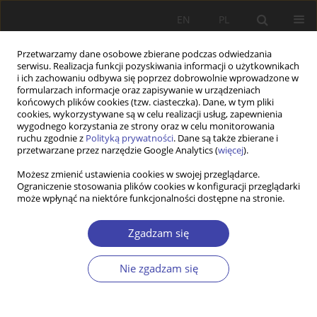
EN
PL
Przetwarzamy dane osobowe zbierane podczas odwiedzania
serwisu. Realizacja funkcji pozyskiwania informacji o użytkownikach
i ich zachowaniu odbywa się poprzez dobrowolnie wprowadzone w
formularzach informacje oraz zapisywanie w urządzeniach
końcowych plików cookies (tzw. ciasteczka). Dane, w tym pliki
cookies, wykorzystywane są w celu realizacji usług, zapewnienia
2017 vol. 37
wygodnego korzystania ze strony oraz w celu monitorowania
ruchu zgodnie z
Polityką prywatności
. Dane są także zbierane i
przetwarzane przez narzędzie Google Analytics (
więcej
).
STUDIA
Możesz zmienić ustawienia cookies w swojej przeglądarce.
Ograniczenie stosowania plików cookies w konfiguracji przeglądarki
Debata publiczna o wieku
może wpłynąć na niektóre funkcjonalności dostępne na stronie.
emerytalnym w Polsce
Zgadzam się
1
Barbara Szatur-Jaworska
Nie zgadzam się
Więcej
Problemy Polityki Społecznej 2017;37:91-115