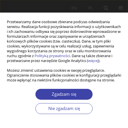
EN
PL
Przetwarzamy dane osobowe zbierane podczas odwiedzania
serwisu. Realizacja funkcji pozyskiwania informacji o użytkownikach
i ich zachowaniu odbywa się poprzez dobrowolnie wprowadzone w
formularzach informacje oraz zapisywanie w urządzeniach
końcowych plików cookies (tzw. ciasteczka). Dane, w tym pliki
cookies, wykorzystywane są w celu realizacji usług, zapewnienia
Autor
Jerzy Krzyszkowski
wygodnego korzystania ze strony oraz w celu monitorowania
ruchu zgodnie z
Polityką prywatności
. Dane są także zbierane i
przetwarzane przez narzędzie Google Analytics (
więcej
).
STUDIA
Możesz zmienić ustawienia cookies w swojej przeglądarce.
Rola kapitału społecznego w pluralistycznym
Ograniczenie stosowania plików cookies w konfiguracji przeglądarki
społeczeństwie opiekuńczym
może wpłynąć na niektóre funkcjonalności dostępne na stronie.
Jerzy Krzyszkowski
Zgadzam się
Problemy Polityki Społecznej 2001;3:33-44
Statystyki
Nie zgadzam się
Streszczenie
Artykuł
(PDF)
STUDIA