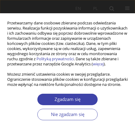
EN
PL
Przetwarzamy dane osobowe zbierane podczas odwiedzania
serwisu. Realizacja funkcji pozyskiwania informacji o użytkownikach
i ich zachowaniu odbywa się poprzez dobrowolnie wprowadzone w
formularzach informacje oraz zapisywanie w urządzeniach
końcowych plików cookies (tzw. ciasteczka). Dane, w tym pliki
cookies, wykorzystywane są w celu realizacji usług, zapewnienia
Autor
Eva Rievajová
wygodnego korzystania ze strony oraz w celu monitorowania
ruchu zgodnie z
Polityką prywatności
. Dane są także zbierane i
przetwarzane przez narzędzie Google Analytics (
więcej
).
PRACA ORYGINALNA
Możesz zmienić ustawienia cookies w swojej przeglądarce.
Ograniczenie stosowania plików cookies w konfiguracji przeglądarki
Migration processes and determinants: the case
może wpłynąć na niektóre funkcjonalności dostępne na stronie.
of the Slovak Republic
Magdaléna Přívarová
,
Eva Rievajová
,
Ani Galstyan
,
Beáta Gavurová
Zgadzam się
Problemy Polityki Społecznej 2022;59(4):305-322
DOI
:
https://doi.org/10.31971/pps/158578
Nie zgadzam się
Statystyki
Streszczenie
Artykuł
(PDF)